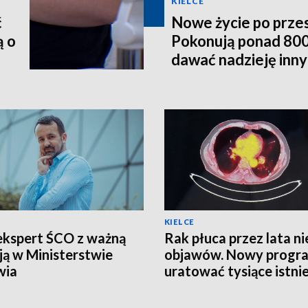
KIELCE
ć
Nowe życie po prze
ą o
Pokonują ponad 800
dawać nadzieję inn
KIELCE
ekspert ŚCO z ważną
Rak płuca przez lata ni
ją w Ministerstwie
objawów. Nowy progr
wia
uratować tysiące istni