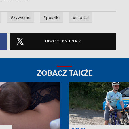
#żywienie
#posiłki
#szpital
UDOSTĘPNIJ NA X
ZOBACZ TAKŻE