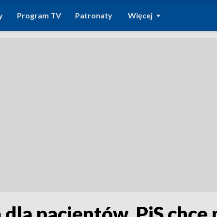
y
Program TV
Patronaty
Więcej
dla pacjentów. PiS chce