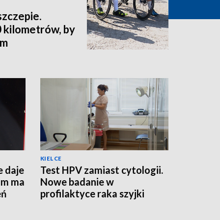
szczepie.
 kilometrów, by
ym
KIELCE
e daje
Test HPV zamiast cytologii.
am ma
Nowe badanie w
eń
profilaktyce raka szyjki
macicy