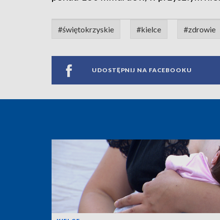
#świętokrzyskie
#kielce
#zdrowie
UDOSTĘPNIJ NA FACEBOOKU