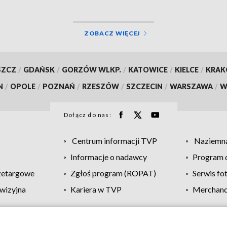
ZOBACZ WIĘCEJ
SZCZ
/
GDAŃSK
/
GORZÓW WLKP.
/
KATOWICE
/
KIELCE
/
KRA
N
/
OPOLE
/
POZNAŃ
/
RZESZÓW
/
SZCZECIN
/
WARSZAWA
/
W
Dołącz do nas:
Centrum informacji TVP
Naziemna
Informacje o nadawcy
Program d
zetargowe
Zgłoś program (ROPAT)
Serwis fo
wizyjna
Kariera w TVP
Merchandi