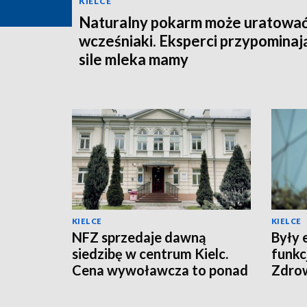
KIELCE
Naturalny pokarm może uratowa
wcześniaki. Eksperci przypominaj
sile mleka mamy
KIELCE
KIELCE
NFZ sprzedaje dawną
Były 
siedzibę w centrum Kielc.
funkc
Cena wywoławcza to ponad
Zdro
10 mln zł