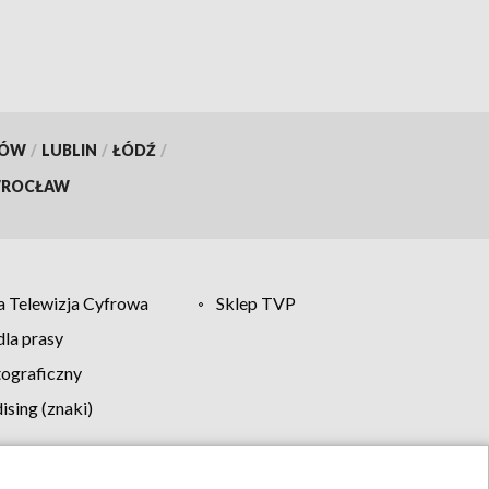
KÓW
/
LUBLIN
/
ŁÓDŹ
/
ROCŁAW
 Telewizja Cyfrowa
Sklep TVP
la prasy
tograficzny
sing (znaki)