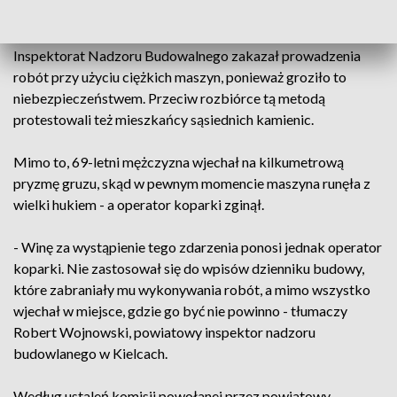
zatrudnionego do rozmontowania budynku przy ulicy
Śniadeckich użył do pracy koparki - choć wcześniej
Inspektorat Nadzoru Budowalnego zakazał prowadzenia
robót przy użyciu ciężkich maszyn, ponieważ groziło to
niebezpieczeństwem. Przeciw rozbiórce tą metodą
protestowali też mieszkańcy sąsiednich kamienic.
Mimo to, 69-letni mężczyzna wjechał na kilkumetrową
pryzmę gruzu, skąd w pewnym momencie maszyna runęła z
wielki hukiem - a operator koparki zginął.
- Winę za wystąpienie tego zdarzenia ponosi jednak operator
koparki. Nie zastosował się do wpisów dzienniku budowy,
które zabraniały mu wykonywania robót, a mimo wszystko
wjechał w miejsce, gdzie go być nie powinno - tłumaczy
Robert Wojnowski, powiatowy inspektor nadzoru
budowlanego w Kielcach.
Według ustaleń komisji powołanej przez powiatowy