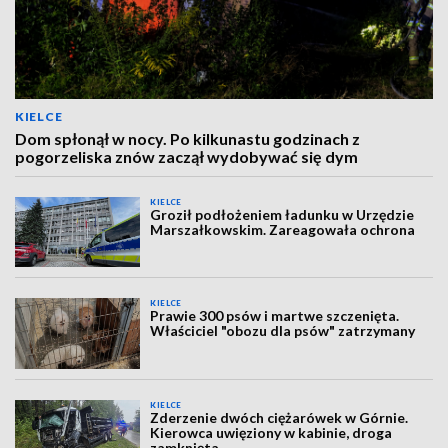
KIELCE
Dom spłonął w nocy. Po kilkunastu godzinach z
pogorzeliska znów zaczął wydobywać się dym
KIELCE
Groził podłożeniem ładunku w Urzędzie
Marszałkowskim. Zareagowała ochrona
KIELCE
Prawie 300 psów i martwe szczenięta.
Właściciel "obozu dla psów" zatrzymany
KIELCE
Zderzenie dwóch ciężarówek w Górnie.
Kierowca uwięziony w kabinie, droga
zamknięta