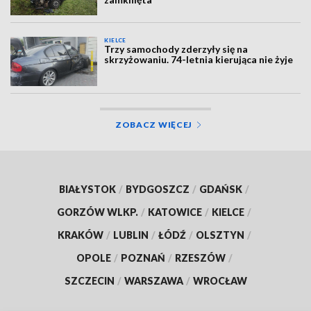
KIELCE
Trzy samochody zderzyły się na
skrzyżowaniu. 74-letnia kierująca nie żyje
ZOBACZ WIĘCEJ
BIAŁYSTOK
/
BYDGOSZCZ
/
GDAŃSK
/
GORZÓW WLKP.
/
KATOWICE
/
KIELCE
/
KRAKÓW
/
LUBLIN
/
ŁÓDŹ
/
OLSZTYN
/
OPOLE
/
POZNAŃ
/
RZESZÓW
/
SZCZECIN
/
WARSZAWA
/
WROCŁAW