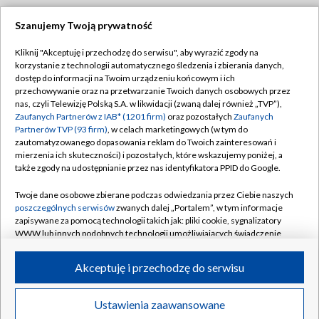
Szanujemy Twoją prywatność
Dołącz do nas:
Kliknij "Akceptuję i przechodzę do serwisu", aby wyrazić zgody na
korzystanie z technologii automatycznego śledzenia i zbierania danych,
TVP
dostęp do informacji na Twoim urządzeniu końcowym i ich
Abonament TVP
przechowywanie oraz na przetwarzanie Twoich danych osobowych przez
Regulamin TVP
nas, czyli Telewizję Polską S.A. w likwidacji (zwaną dalej również „TVP”),
Emisja w TVP
Polityka prywatności
Zaufanych Partnerów z IAB* (1201 firm)
oraz pozostałych
Zaufanych
Partnerów TVP (93 firm)
, w celach marketingowych (w tym do
Centrum informacji TVP
Moje zgody
zautomatyzowanego dopasowania reklam do Twoich zainteresowań i
mierzenia ich skuteczności) i pozostałych, które wskazujemy poniżej, a
Naziemna Telewizja Cyfrowa
Pomoc
także zgody na udostępnianie przez nas identyfikatora PPID do Google.
Sklep TVP
Biuro reklamy
Twoje dane osobowe zbierane podczas odwiedzania przez Ciebie naszych
Rada Programowa
Kontakt
poszczególnych serwisów
zwanych dalej „Portalem”, w tym informacje
zapisywane za pomocą technologii takich jak: pliki cookie, sygnalizatory
System NOS
WWW lub innych podobnych technologii umożliwiających świadczenie
dopasowanych i bezpiecznych usług, personalizację treści oraz reklam,
Informacje o nadawcy
Kanały
udostępnianie funkcji mediów społecznościowych oraz analizowanie
Akceptuję i przechodzę do serwisu
ruchu w Internecie.
Program dla prasy
©2026 Telewizja Polska S.A. w likwidacji
Biuro Reklamy
Twoje dane osobowe zbierane podczas odwiedzania przez Ciebie
Ustawienia zaawansowane
poszczególnych serwisów
na Portalu, takie jak adresy IP, identyfikatory