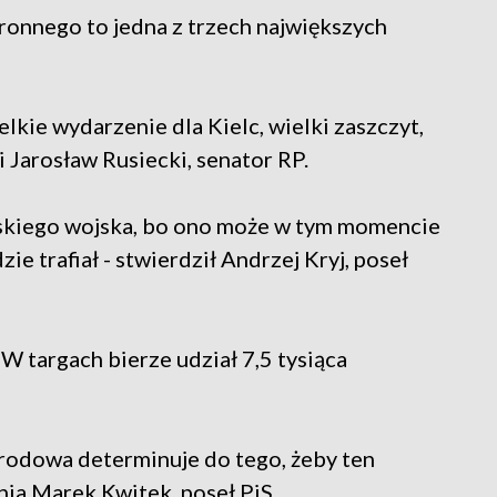
nnego to jedna z trzech największych
elkie wydarzenie dla Kielc, wielki zaszczyt,
 Jarosław Rusiecki, senator RP.
olskiego wojska, bo ono może w tym momencie
zie trafiał - stwierdził Andrzej Kryj, poseł
 W targach bierze udział 7,5 tysiąca
rodowa determinuje do tego, żeby ten
nia Marek Kwitek, poseł PiS.