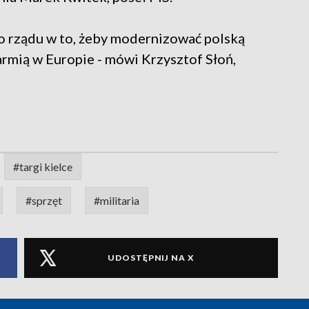
o rządu w to, żeby modernizować polską
armią w Europie - mówi Krzysztof Słoń,
#targi kielce
#sprzęt
#militaria
UDOSTĘPNIJ NA X