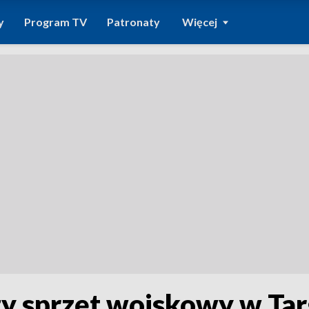
y
Program TV
Patronaty
Więcej
y sprzęt wojskowy w Tar