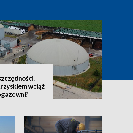
oszczędności.
rzyskiem wciąż
iogazowni?