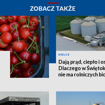
ZOBACZ TAKŻE
KIELCE
Dają prąd, ciepło i 
Dlaczego w Świętok
nie ma rolniczych b