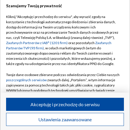
Szanujemy Twoją prywatność
Dołącz do nas:
Kliknij "Akceptuję i przechodzę do serwisu", aby wyrazić zgody na
korzystanie z technologii automatycznego śledzenia i zbierania danych,
TVP
dostęp do informacji na Twoim urządzeniu końcowym i ich
Abonament TVP
przechowywanie oraz na przetwarzanie Twoich danych osobowych przez
Regulamin TVP
nas, czyli Telewizję Polską S.A. w likwidacji (zwaną dalej również „TVP”),
Emisja w TVP
Polityka prywatności
Zaufanych Partnerów z IAB* (1201 firm)
oraz pozostałych
Zaufanych
Partnerów TVP (93 firm)
, w celach marketingowych (w tym do
Centrum informacji TVP
Moje zgody
zautomatyzowanego dopasowania reklam do Twoich zainteresowań i
mierzenia ich skuteczności) i pozostałych, które wskazujemy poniżej, a
Naziemna Telewizja Cyfrowa
Pomoc
także zgody na udostępnianie przez nas identyfikatora PPID do Google.
Sklep TVP
Biuro reklamy
Twoje dane osobowe zbierane podczas odwiedzania przez Ciebie naszych
Rada Programowa
Kontakt
poszczególnych serwisów
zwanych dalej „Portalem”, w tym informacje
zapisywane za pomocą technologii takich jak: pliki cookie, sygnalizatory
System NOS
WWW lub innych podobnych technologii umożliwiających świadczenie
dopasowanych i bezpiecznych usług, personalizację treści oraz reklam,
Informacje o nadawcy
Kanały
udostępnianie funkcji mediów społecznościowych oraz analizowanie
Akceptuję i przechodzę do serwisu
ruchu w Internecie.
Program dla prasy
©2026 Telewizja Polska S.A. w likwidacji
Biuro Reklamy
Twoje dane osobowe zbierane podczas odwiedzania przez Ciebie
Ustawienia zaawansowane
poszczególnych serwisów
na Portalu, takie jak adresy IP, identyfikatory
Ogłoszenie przetargowe
Twoich urządzeń końcowych i identyfikatory plików cookie, informacje o