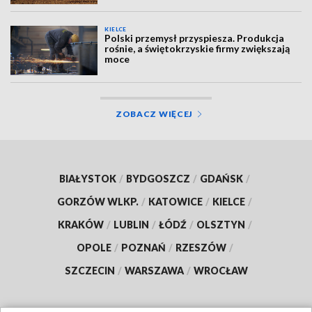
KIELCE
Polski przemysł przyspiesza. Produkcja
rośnie, a świętokrzyskie firmy zwiększają
moce
ZOBACZ WIĘCEJ
BIAŁYSTOK
/
BYDGOSZCZ
/
GDAŃSK
/
GORZÓW WLKP.
/
KATOWICE
/
KIELCE
/
KRAKÓW
/
LUBLIN
/
ŁÓDŹ
/
OLSZTYN
/
OPOLE
/
POZNAŃ
/
RZESZÓW
/
SZCZECIN
/
WARSZAWA
/
WROCŁAW