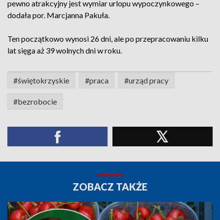
pewno atrakcyjny jest wymiar urlopu wypoczynkowego –
dodała por. Marcjanna Pakuła.
Ten początkowo wynosi 26 dni, ale po przepracowaniu kilku
lat sięga aż 39 wolnych dni w roku.
#świętokrzyskie
#praca
#urząd pracy
#bezrobocie
ZOBACZ TAKŻE