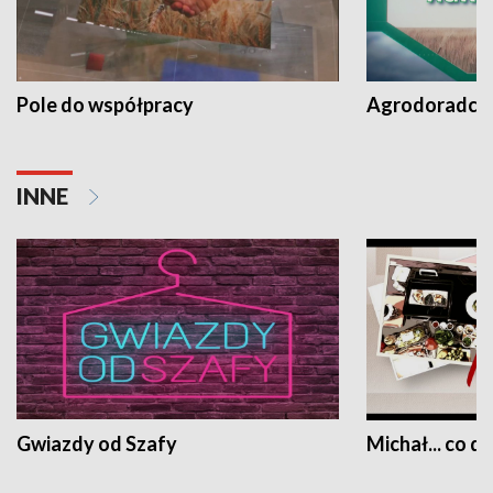
Pole do współpracy
Agrodoradcy 
INNE
Gwiazdy od Szafy
Michał... co dz