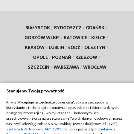
BIAŁYSTOK
/
BYDGOSZCZ
/
GDAŃSK
/
GORZÓW WLKP.
/
KATOWICE
/
KIELCE
/
KRAKÓW
/
LUBLIN
/
ŁÓDŹ
/
OLSZTYN
/
OPOLE
/
POZNAŃ
/
RZESZÓW
/
SZCZECIN
/
WARSZAWA
/
WROCŁAW
Szanujemy Twoją prywatność
Dołącz do nas:
Kliknij "Akceptuję i przechodzę do serwisu", aby wyrazić zgody na
korzystanie z technologii automatycznego śledzenia i zbierania danych,
TVP
dostęp do informacji na Twoim urządzeniu końcowym i ich
Abonament TVP
przechowywanie oraz na przetwarzanie Twoich danych osobowych przez
Regulamin TVP
nas, czyli Telewizję Polską S.A. w likwidacji (zwaną dalej również „TVP”),
Emisja w TVP
Zaufanych Partnerów z IAB* (1201 firm)
oraz pozostałych
Zaufanych
Polityka prywatności