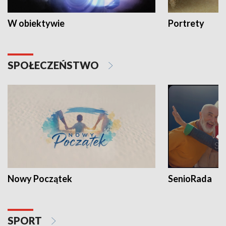
W obiektywie
Portrety
SPOŁECZEŃSTWO
Nowy Początek
SenioRada
SPORT