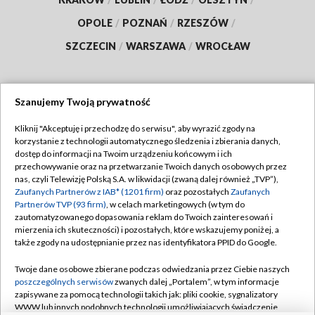
OPOLE
/
POZNAŃ
/
RZESZÓW
/
SZCZECIN
/
WARSZAWA
/
WROCŁAW
Szanujemy Twoją prywatność
Dołącz do nas:
Kliknij "Akceptuję i przechodzę do serwisu", aby wyrazić zgody na
korzystanie z technologii automatycznego śledzenia i zbierania danych,
TVP
dostęp do informacji na Twoim urządzeniu końcowym i ich
Abonament TVP
przechowywanie oraz na przetwarzanie Twoich danych osobowych przez
Regulamin TVP
nas, czyli Telewizję Polską S.A. w likwidacji (zwaną dalej również „TVP”),
Emisja w TVP
Polityka prywatności
Zaufanych Partnerów z IAB* (1201 firm)
oraz pozostałych
Zaufanych
Partnerów TVP (93 firm)
, w celach marketingowych (w tym do
Centrum informacji TVP
Moje zgody
zautomatyzowanego dopasowania reklam do Twoich zainteresowań i
mierzenia ich skuteczności) i pozostałych, które wskazujemy poniżej, a
Naziemna Telewizja Cyfrowa
Pomoc
także zgody na udostępnianie przez nas identyfikatora PPID do Google.
Sklep TVP
Biuro reklamy
Twoje dane osobowe zbierane podczas odwiedzania przez Ciebie naszych
Rada Programowa
Kontakt
poszczególnych serwisów
zwanych dalej „Portalem”, w tym informacje
zapisywane za pomocą technologii takich jak: pliki cookie, sygnalizatory
System NOS
WWW lub innych podobnych technologii umożliwiających świadczenie