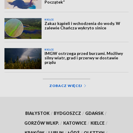
Początek”
KIELCE
Zakaz kąpieli i wchodzenia do wody. W
zalewie Chańcza wykryto sinice
KIELCE
IMGW ostrzega przed burzami. Możliwy
silny wiatr, grad i przerwy w dostawie
prądu
ZOBACZ WIĘCEJ
BIAŁYSTOK
/
BYDGOSZCZ
/
GDAŃSK
/
GORZÓW WLKP.
/
KATOWICE
/
KIELCE
/
KRAKÓW
/
LUBLIN
/
ŁÓDŹ
/
OLSZTYN
/