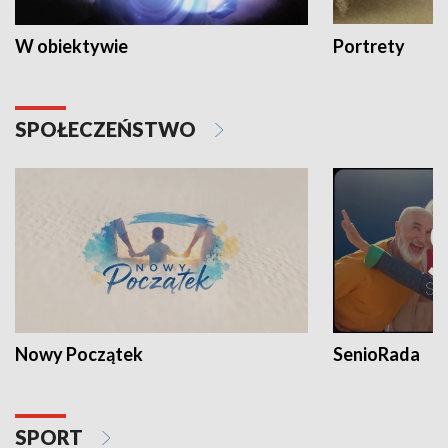
W obiektywie
Portrety
SPOŁECZEŃSTWO
Nowy Początek
SenioRada
SPORT