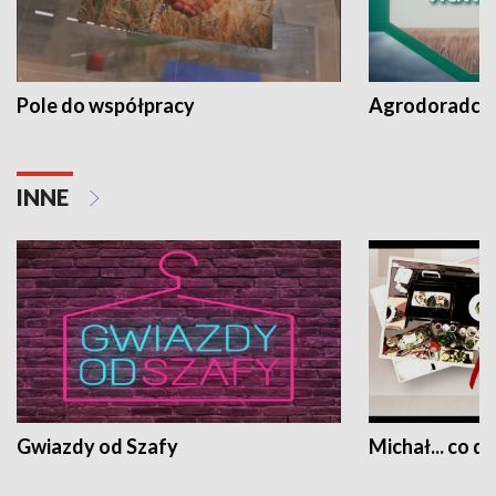
Pole do współpracy
Agrodoradcy 
INNE
Gwiazdy od Szafy
Michał... co dz