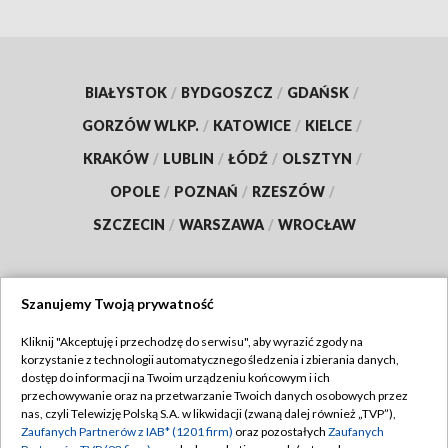
BIAŁYSTOK
/
BYDGOSZCZ
/
GDAŃSK
/
GORZÓW WLKP.
/
KATOWICE
/
KIELCE
/
KRAKÓW
/
LUBLIN
/
ŁÓDŹ
/
OLSZTYN
/
OPOLE
/
POZNAŃ
/
RZESZÓW
/
SZCZECIN
/
WARSZAWA
/
WROCŁAW
Szanujemy Twoją prywatność
Dołącz do nas:
Kliknij "Akceptuję i przechodzę do serwisu", aby wyrazić zgody na
korzystanie z technologii automatycznego śledzenia i zbierania danych,
TVP
dostęp do informacji na Twoim urządzeniu końcowym i ich
Abonament TVP
przechowywanie oraz na przetwarzanie Twoich danych osobowych przez
Regulamin TVP
nas, czyli Telewizję Polską S.A. w likwidacji (zwaną dalej również „TVP”),
Emisja w TVP
Zaufanych Partnerów z IAB* (1201 firm)
oraz pozostałych
Zaufanych
Polityka prywatności