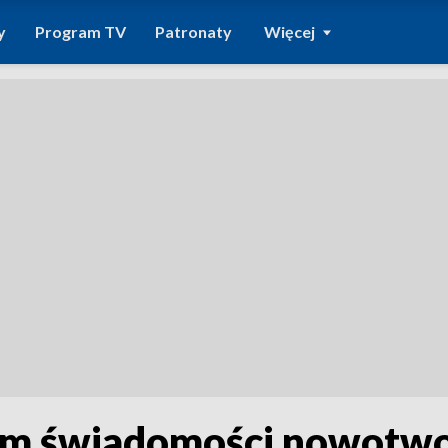
y
Program TV
Patronaty
Więcej
em świadomości nowotw