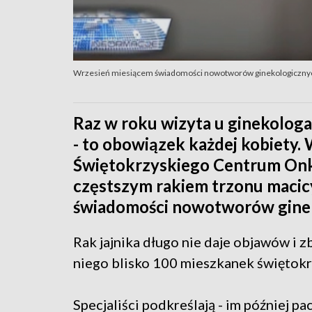
Wrzesień miesiącem świadomości nowotworów ginekologicznych
Raz w roku wizyta u ginekolog
- to obowiązek każdej kobiety.
Świętokrzyskiego Centrum Onko
częstszym rakiem trzonu macicy 
świadomości nowotworów gine
Rak jajnika długo nie daje objawów i z
niego blisko 100 mieszkanek świętokrz
Specjaliści podkreślają - im później p