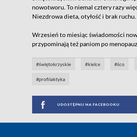
nowotworu. To niemal cztery razy wię
Niezdrowa dieta, otyłość i brak ruchu.
Wrzesień to miesiąc świadomości now
przypominają też paniom po menopauzi
#świętokrzyskie
#kielce
#śco
#profilaktyka
UDOSTĘPNIJ NA FACEBOOKU