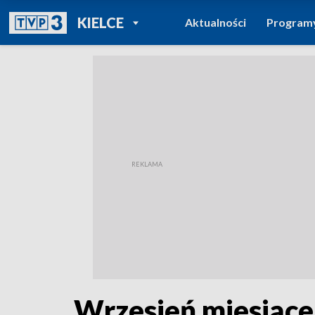
POWRÓT DO
KIELCE
Aktualności
Program
TVP REGIONY
Wrzesień miesiąc