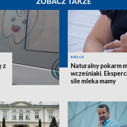
ZOBACZ TAKŻE
KIELCE
ę z
Naturalny pokarm 
wcześniaki. Eksperc
sile mleka mamy