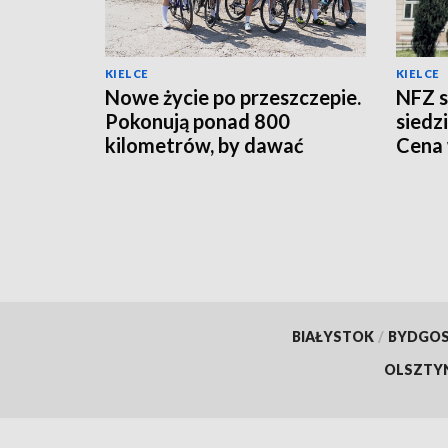
KIELCE
KIELCE
Nowe życie po przeszczepie.
NFZ s
Pokonują ponad 800
siedz
kilometrów, by dawać
Cena
nadzieję innym
10 ml
BIAŁYSTOK
/
BYDGO
OLSZTY