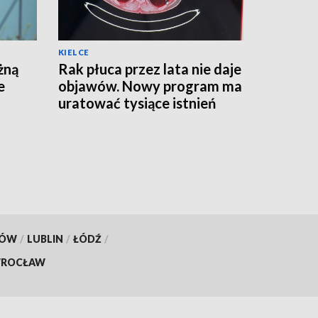
KIELCE
żną
Rak płuca przez lata nie daje
e
objawów. Nowy program ma
uratować tysiące istnień
KÓW
/
LUBLIN
/
ŁÓDŹ
/
ROCŁAW