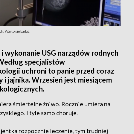
. Warto się badać
a i wykonanie USG narządów rodnych
 Według specjalistów
logii uchroni to panie przed coraz
i jajnika. Wrzesień jest miesiącem
kologicznych.
biera śmiertelne żniwo. Rocznie umiera na
yskiego. I tyle samo choruje.
acjentka rozpocznie leczenie, tym trudniej