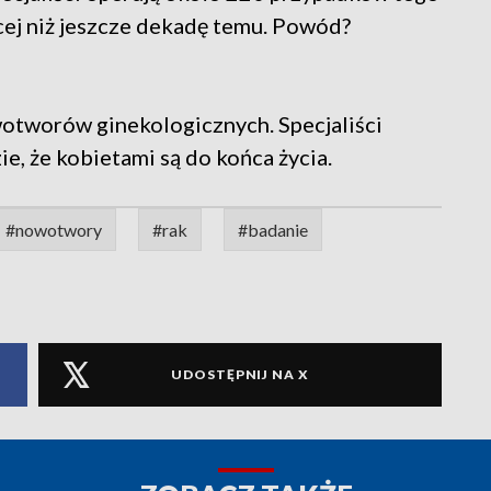
cej niż jeszcze dekadę temu. Powód?
otworów ginekologicznych. Specjaliści
e, że kobietami są do końca życia.
#nowotwory
#rak
#badanie
UDOSTĘPNIJ NA X