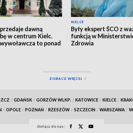
KIELCE
przedaje dawną
Były ekspert ŚCO z wa
ibę w centrum Kielc.
funkcją w Ministerstwi
 wywoławcza to ponad
Zdrowia
n zł
ZOBACZ WIĘCEJ
SZCZ
/
GDAŃSK
/
GORZÓW WLKP.
/
KATOWICE
/
KIELCE
/
KRA
N
/
OPOLE
/
POZNAŃ
/
RZESZÓW
/
SZCZECIN
/
WARSZAWA
/
W
Dołącz do nas: