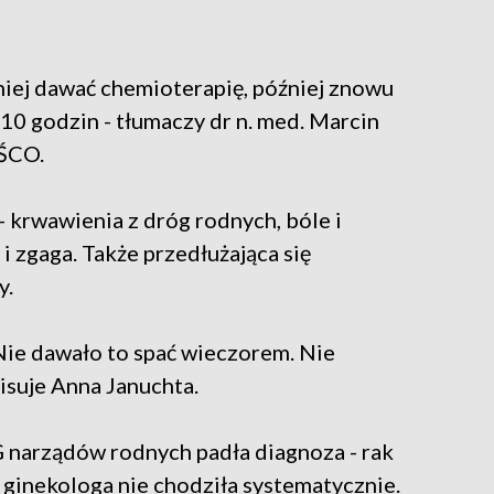
niej dawać chemioterapię, później znowu
10 godzin - tłumaczy dr n. med. Marcin
 ŚCO.
 krwawienia z dróg rodnych, bóle i
 zgaga. Także przedłużająca się
y.
 Nie dawało to spać wieczorem. Nie
isuje Anna Januchta.
G narządów rodnych padła diagnoza - rak
o ginekologa nie chodziła systematycznie.