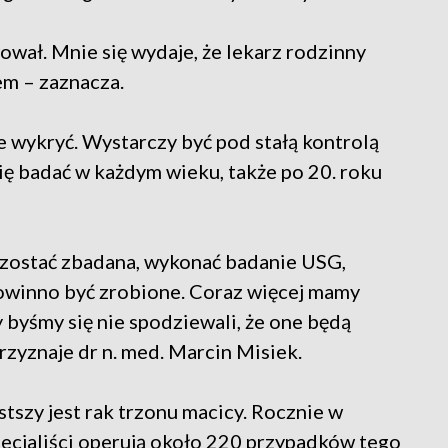
ował. Mnie się wydaje, że lekarz rodzinny
m – zaznacza.
 wykryć. Wystarczy być pod stałą kontrolą
się badać w każdym wieku, także po 20. roku
a zostać zbadana, wykonać badanie USG,
powinno być zrobione. Coraz więcej mamy
byśmy się nie spodziewali, że one będą
zyznaje dr n. med. Marcin Misiek.
zy jest rak trzonu macicy. Rocznie w
ecjaliści operują około 220 przypadków tego