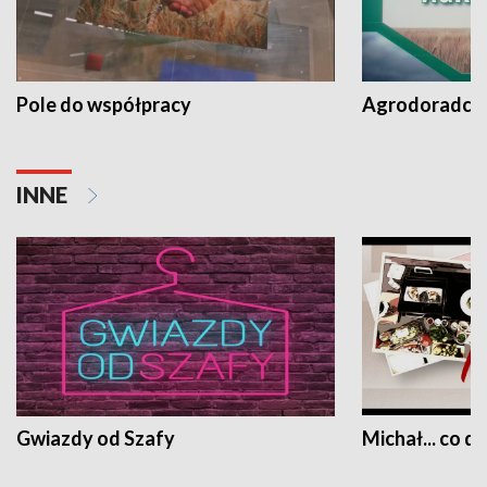
Pole do współpracy
Agrodoradcy 
INNE
Gwiazdy od Szafy
Michał... co dz