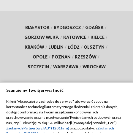
BIAŁYSTOK
/
BYDGOSZCZ
/
GDAŃSK
/
GORZÓW WLKP.
/
KATOWICE
/
KIELCE
/
KRAKÓW
/
LUBLIN
/
ŁÓDŹ
/
OLSZTYN
/
OPOLE
/
POZNAŃ
/
RZESZÓW
/
SZCZECIN
/
WARSZAWA
/
WROCŁAW
Szanujemy Twoją prywatność
Dołącz do nas:
Kliknij "Akceptuję i przechodzę do serwisu", aby wyrazić zgody na
korzystanie z technologii automatycznego śledzenia i zbierania danych,
TVP
dostęp do informacji na Twoim urządzeniu końcowym i ich
Abonament TVP
przechowywanie oraz na przetwarzanie Twoich danych osobowych przez
Regulamin TVP
nas, czyli Telewizję Polską S.A. w likwidacji (zwaną dalej również „TVP”),
Emisja w TVP
Zaufanych Partnerów z IAB* (1201 firm)
oraz pozostałych
Zaufanych
Polityka prywatności