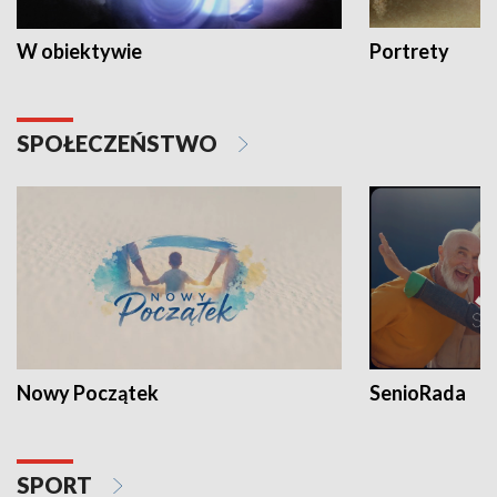
W obiektywie
Portrety
SPOŁECZEŃSTWO
Nowy Początek
SenioRada
SPORT