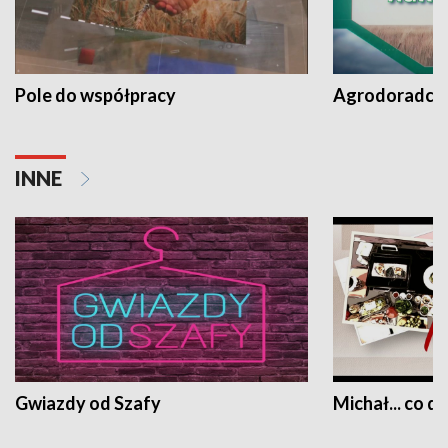
Pole do współpracy
Agrodoradcy 
INNE
Gwiazdy od Szafy
Michał... co dz