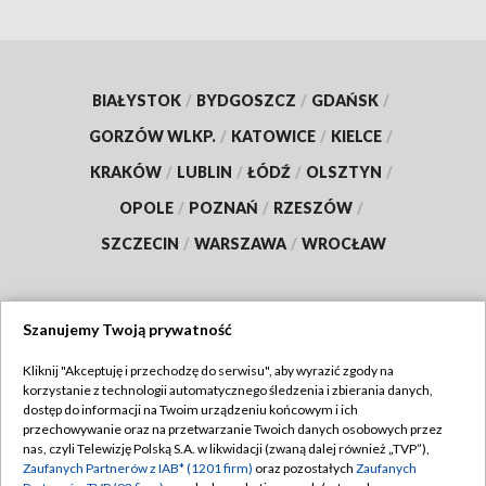
BIAŁYSTOK
/
BYDGOSZCZ
/
GDAŃSK
/
GORZÓW WLKP.
/
KATOWICE
/
KIELCE
/
KRAKÓW
/
LUBLIN
/
ŁÓDŹ
/
OLSZTYN
/
OPOLE
/
POZNAŃ
/
RZESZÓW
/
SZCZECIN
/
WARSZAWA
/
WROCŁAW
Szanujemy Twoją prywatność
Dołącz do nas:
Kliknij "Akceptuję i przechodzę do serwisu", aby wyrazić zgody na
korzystanie z technologii automatycznego śledzenia i zbierania danych,
TVP
dostęp do informacji na Twoim urządzeniu końcowym i ich
Abonament TVP
przechowywanie oraz na przetwarzanie Twoich danych osobowych przez
Regulamin TVP
nas, czyli Telewizję Polską S.A. w likwidacji (zwaną dalej również „TVP”),
Emisja w TVP
Zaufanych Partnerów z IAB* (1201 firm)
oraz pozostałych
Zaufanych
Polityka prywatności