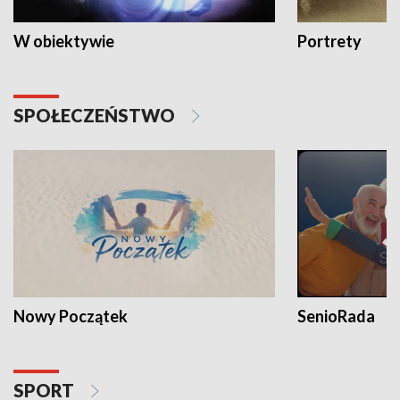
W obiektywie
Portrety
SPOŁECZEŃSTWO
Nowy Początek
SenioRada
SPORT