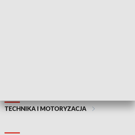
KULTURA I SZTUKA
Informator kulturalny
Drzwi do kult
TECHNIKA I MOTORYZACJA