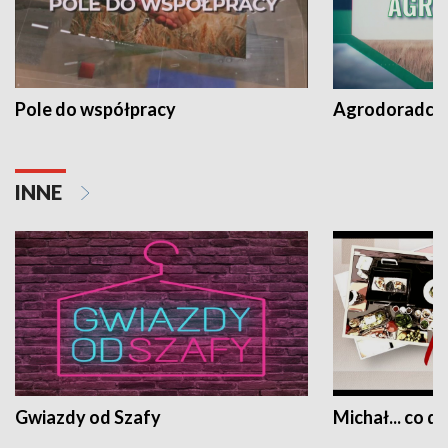
Pole do współpracy
Agrodoradcy 
INNE
Gwiazdy od Szafy
Michał... co dz