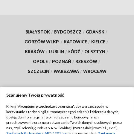
BIAŁYSTOK
/
BYDGOSZCZ
/
GDAŃSK
/
GORZÓW WLKP.
/
KATOWICE
/
KIELCE
/
KRAKÓW
/
LUBLIN
/
ŁÓDŹ
/
OLSZTYN
/
OPOLE
/
POZNAŃ
/
RZESZÓW
/
SZCZECIN
/
WARSZAWA
/
WROCŁAW
Szanujemy Twoją prywatność
Dołącz do nas:
Kliknij "Akceptuję i przechodzę do serwisu", aby wyrazić zgody na
korzystanie z technologii automatycznego śledzenia i zbierania danych,
TVP
dostęp do informacji na Twoim urządzeniu końcowym i ich
Abonament TVP
przechowywanie oraz na przetwarzanie Twoich danych osobowych przez
Regulamin TVP
nas, czyli Telewizję Polską S.A. w likwidacji (zwaną dalej również „TVP”),
Emisja w TVP
Zaufanych Partnerów z IAB* (1201 firm)
oraz pozostałych
Zaufanych
Polityka prywatności