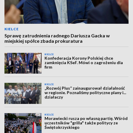
KIELCE
Sprawę zatrudnienia radnego Dariusza Gacka w
miejskiej spółce zbada prokuratura
KIELCE
Konfederacja Korony Polskiej chce
zamknięcia KSeF. Mówi o zagrożeniu dla
firm
KIELCE
„Rozwój Plus” zainaugurował działalność
w regionie. Poznaliśmy polityczne plany i...
działaczy
KIELCE
Morawiecki rusza po własną partię. Wśród
uczestników "grilla" także politycy ze
Świętokrzyskiego