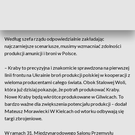
Łabędy w Gliwicach. Te pieniądze pozwolą na wyposażenie
nowych hal produkcyjnych po to, aby około 50 armatohaubic
Krab było produkowanych w zakładach Bumar-Łabędy –
powiedział premier Mateusz Morawiecki.
Według szefa rządu odpowiedzialnie zakładając
najczarniejsze scenariusze, musimy wzmacniać zdolności
produkcji amunicji i broni w Polsce.
– Kraby to precyzyjna i znakomicie sprawdzona na pierwszej
linii frontu na Ukrainie broń produkcji polskiej w kooperacji z
wieloma producentami całego świata. Obok Stalowej Woli,
która już dzisiaj pokazuje, że potrafi produkować Kraby.
Nowe Kraby będą wkrótce produkowane w Gliwicach. To
bardzo ważne dla zwiększenia potencjału produkcji – dodał
Mateusz Morawiecki W Kielcach od wtorku odbywają się
targi zbrojeniowe.
W ramach 31. Międzynarodowego Salonu Przemysłu