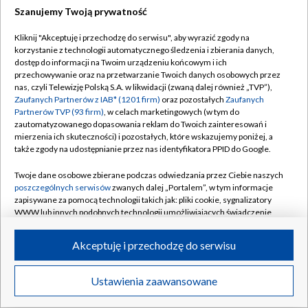
Szanujemy Twoją prywatność
Dołącz do nas:
Kliknij "Akceptuję i przechodzę do serwisu", aby wyrazić zgody na
korzystanie z technologii automatycznego śledzenia i zbierania danych,
TVP
dostęp do informacji na Twoim urządzeniu końcowym i ich
Abonament TVP
przechowywanie oraz na przetwarzanie Twoich danych osobowych przez
Regulamin TVP
nas, czyli Telewizję Polską S.A. w likwidacji (zwaną dalej również „TVP”),
Emisja w TVP
Polityka prywatności
Zaufanych Partnerów z IAB* (1201 firm)
oraz pozostałych
Zaufanych
Partnerów TVP (93 firm)
, w celach marketingowych (w tym do
Centrum informacji TVP
Moje zgody
zautomatyzowanego dopasowania reklam do Twoich zainteresowań i
mierzenia ich skuteczności) i pozostałych, które wskazujemy poniżej, a
Naziemna Telewizja Cyfrowa
Pomoc
także zgody na udostępnianie przez nas identyfikatora PPID do Google.
Sklep TVP
Biuro reklamy
Twoje dane osobowe zbierane podczas odwiedzania przez Ciebie naszych
Rada Programowa
Kontakt
poszczególnych serwisów
zwanych dalej „Portalem”, w tym informacje
zapisywane za pomocą technologii takich jak: pliki cookie, sygnalizatory
System NOS
WWW lub innych podobnych technologii umożliwiających świadczenie
dopasowanych i bezpiecznych usług, personalizację treści oraz reklam,
Informacje o nadawcy
Kanały
udostępnianie funkcji mediów społecznościowych oraz analizowanie
Akceptuję i przechodzę do serwisu
ruchu w Internecie.
Program dla prasy
©2026 Telewizja Polska S.A. w likwidacji
Biuro Reklamy
Twoje dane osobowe zbierane podczas odwiedzania przez Ciebie
Ustawienia zaawansowane
poszczególnych serwisów
na Portalu, takie jak adresy IP, identyfikatory
Ogłoszenie przetargowe
Twoich urządzeń końcowych i identyfikatory plików cookie, informacje o