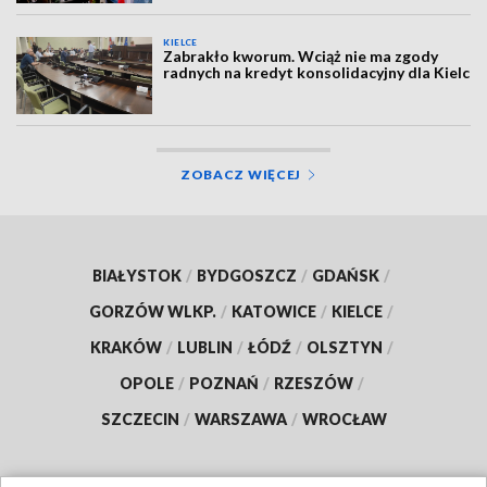
KIELCE
Zabrakło kworum. Wciąż nie ma zgody
radnych na kredyt konsolidacyjny dla Kielc
ZOBACZ WIĘCEJ
BIAŁYSTOK
/
BYDGOSZCZ
/
GDAŃSK
/
GORZÓW WLKP.
/
KATOWICE
/
KIELCE
/
KRAKÓW
/
LUBLIN
/
ŁÓDŹ
/
OLSZTYN
/
OPOLE
/
POZNAŃ
/
RZESZÓW
/
SZCZECIN
/
WARSZAWA
/
WROCŁAW