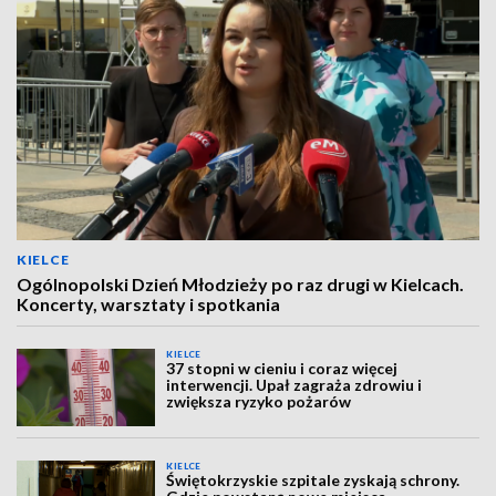
KIELCE
Ogólnopolski Dzień Młodzieży po raz drugi w Kielcach.
Koncerty, warsztaty i spotkania
KIELCE
37 stopni w cieniu i coraz więcej
interwencji. Upał zagraża zdrowiu i
zwiększa ryzyko pożarów
KIELCE
Świętokrzyskie szpitale zyskają schrony.