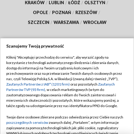
KRAKÓW
/
LUBLIN
/
ŁÓDŹ
/
OLSZTYN
/
OPOLE
/
POZNAŃ
/
RZESZÓW
/
SZCZECIN
/
WARSZAWA
/
WROCŁAW
Szanujemy Twoją prywatność
Dołącz do nas:
Kliknij "Akceptuję i przechodzę do serwisu", aby wyrazić zgody na
korzystanie z technologii automatycznego śledzenia i zbierania danych,
TVP
dostęp do informacji na Twoim urządzeniu końcowym i ich
Abonament TVP
przechowywanie oraz na przetwarzanie Twoich danych osobowych przez
Regulamin TVP
nas, czyli Telewizję Polską S.A. w likwidacji (zwaną dalej również „TVP”),
Emisja w TVP
Polityka prywatności
Zaufanych Partnerów z IAB* (1201 firm)
oraz pozostałych
Zaufanych
Partnerów TVP (93 firm)
, w celach marketingowych (w tym do
Centrum informacji TVP
Moje zgody
zautomatyzowanego dopasowania reklam do Twoich zainteresowań i
mierzenia ich skuteczności) i pozostałych, które wskazujemy poniżej, a
Naziemna Telewizja Cyfrowa
Pomoc
także zgody na udostępnianie przez nas identyfikatora PPID do Google.
Sklep TVP
Biuro reklamy
Twoje dane osobowe zbierane podczas odwiedzania przez Ciebie naszych
Rada Programowa
Kontakt
poszczególnych serwisów
zwanych dalej „Portalem”, w tym informacje
zapisywane za pomocą technologii takich jak: pliki cookie, sygnalizatory
System NOS
WWW lub innych podobnych technologii umożliwiających świadczenie