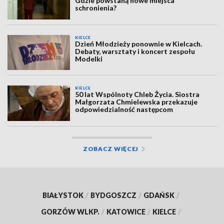
Gdzie powstaną nowe miejsca
schronienia?
KIELCE
Dzień Młodzieży ponownie w Kielcach.
Debaty, warsztaty i koncert zespołu
Modelki
KIELCE
50 lat Wspólnoty Chleb Życia. Siostra
Małgorzata Chmielewska przekazuje
odpowiedzialność następcom
ZOBACZ WIĘCEJ
BIAŁYSTOK
/
BYDGOSZCZ
/
GDAŃSK
/
GORZÓW WLKP.
/
KATOWICE
/
KIELCE
/