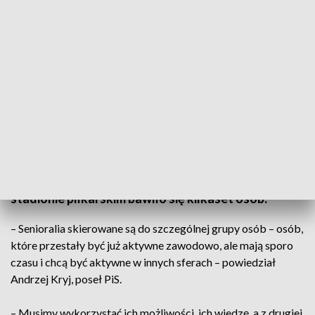
W ożarowskich Senioraliach wzięło udział kilkaset osób
Po raz pierwszy w historii w Ożarowie
zorganizowane zostały Senioralia. Na lokalnym
stadionie piłkarskim bawiło się kilkaset osób.
– Senioralia skierowane są do szczególnej grupy osób – osób,
które przestały być już aktywne zawodowo, ale mają sporo
czasu i chcą być aktywne w innych sferach – powiedział
Andrzej Kryj, poseł PiS.
– Musimy wykorzystać ich możliwości, ich wiedzę, a z drugiej