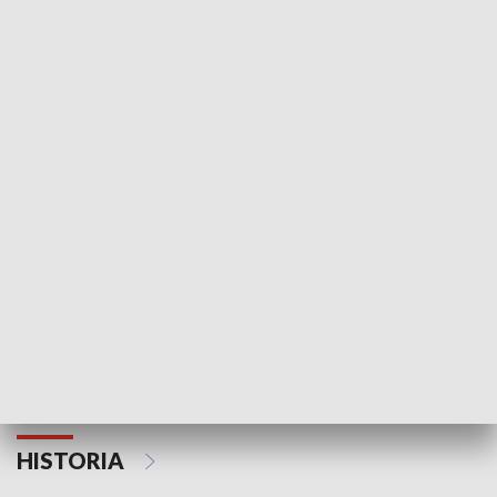
Informacje
Pogoda
PUBLICYSTYKA
Gość Informacji
Strefa Sporu
HISTORIA