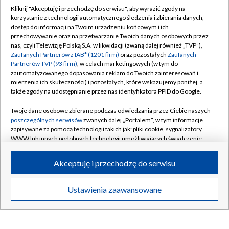
Kliknij "Akceptuję i przechodzę do serwisu", aby wyrazić zgody na
korzystanie z technologii automatycznego śledzenia i zbierania danych,
W obiektywie
Portrety
dostęp do informacji na Twoim urządzeniu końcowym i ich
przechowywanie oraz na przetwarzanie Twoich danych osobowych przez
nas, czyli Telewizję Polską S.A. w likwidacji (zwaną dalej również „TVP”),
Zaufanych Partnerów z IAB* (1201 firm)
oraz pozostałych
Zaufanych
Partnerów TVP (93 firm)
, w celach marketingowych (w tym do
SPOŁECZEŃSTWO
zautomatyzowanego dopasowania reklam do Twoich zainteresowań i
mierzenia ich skuteczności) i pozostałych, które wskazujemy poniżej, a
także zgody na udostępnianie przez nas identyfikatora PPID do Google.
Twoje dane osobowe zbierane podczas odwiedzania przez Ciebie naszych
poszczególnych serwisów
zwanych dalej „Portalem”, w tym informacje
zapisywane za pomocą technologii takich jak: pliki cookie, sygnalizatory
WWW lub innych podobnych technologii umożliwiających świadczenie
dopasowanych i bezpiecznych usług, personalizację treści oraz reklam,
udostępnianie funkcji mediów społecznościowych oraz analizowanie
Akceptuję i przechodzę do serwisu
ruchu w Internecie.
Nowy Początek
SenioRada
Twoje dane osobowe zbierane podczas odwiedzania przez Ciebie
Ustawienia zaawansowane
poszczególnych serwisów
na Portalu, takie jak adresy IP, identyfikatory
Twoich urządzeń końcowych i identyfikatory plików cookie, informacje o
Twoich wyszukiwaniach w serwisach Portalu czy historia odwiedzin będą
SPORT
przetwarzane przez TVP,
Zaufanych Partnerów z IAB
oraz pozostałych