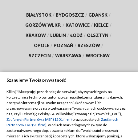
BIAŁYSTOK
/
BYDGOSZCZ
/
GDAŃSK
/
GORZÓW WLKP.
/
KATOWICE
/
KIELCE
/
KRAKÓW
/
LUBLIN
/
ŁÓDŹ
/
OLSZTYN
/
OPOLE
/
POZNAŃ
/
RZESZÓW
/
SZCZECIN
/
WARSZAWA
/
WROCŁAW
Szanujemy Twoją prywatność
Dołącz do nas:
Kliknij "Akceptuję i przechodzę do serwisu", aby wyrazić zgody na
korzystanie z technologii automatycznego śledzenia i zbierania danych,
TVP
dostęp do informacji na Twoim urządzeniu końcowym i ich
Abonament TVP
przechowywanie oraz na przetwarzanie Twoich danych osobowych przez
Regulamin TVP
nas, czyli Telewizję Polską S.A. w likwidacji (zwaną dalej również „TVP”),
Emisja w TVP
Zaufanych Partnerów z IAB* (1201 firm)
oraz pozostałych
Zaufanych
Polityka prywatności
Partnerów TVP (93 firm)
, w celach marketingowych (w tym do
Centrum informacji TVP
Moje zgody
zautomatyzowanego dopasowania reklam do Twoich zainteresowań i
mierzenia ich skuteczności) i pozostałych, które wskazujemy poniżej, a