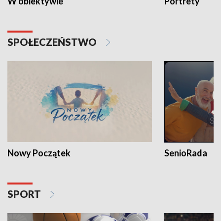
W obiektywie
Portrety
SPOŁECZEŃSTWO
Nowy Początek
SenioRada
SPORT