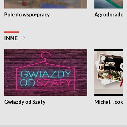
Pole do współpracy
Agrodoradcy 
INNE
Gwiazdy od Szafy
Michał... co dz