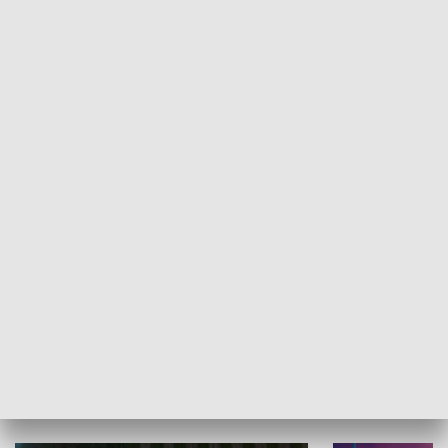
Informator kulturalny
Drzwi do kult
TECHNIKA I MOTORYZACJA
WYPOCZYNEK I REKREACJA