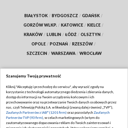
BIAŁYSTOK
/
BYDGOSZCZ
/
GDAŃSK
/
GORZÓW WLKP.
/
KATOWICE
/
KIELCE
/
KRAKÓW
/
LUBLIN
/
ŁÓDŹ
/
OLSZTYN
/
OPOLE
/
POZNAŃ
/
RZESZÓW
/
SZCZECIN
/
WARSZAWA
/
WROCŁAW
Szanujemy Twoją prywatność
Dołącz do nas:
Kliknij "Akceptuję i przechodzę do serwisu", aby wyrazić zgody na
korzystanie z technologii automatycznego śledzenia i zbierania danych,
TVP
dostęp do informacji na Twoim urządzeniu końcowym i ich
Abonament TVP
przechowywanie oraz na przetwarzanie Twoich danych osobowych przez
Regulamin TVP
nas, czyli Telewizję Polską S.A. w likwidacji (zwaną dalej również „TVP”),
Emisja w TVP
Polityka prywatności
Zaufanych Partnerów z IAB* (1201 firm)
oraz pozostałych
Zaufanych
Partnerów TVP (93 firm)
, w celach marketingowych (w tym do
Centrum informacji TVP
Moje zgody
zautomatyzowanego dopasowania reklam do Twoich zainteresowań i
mierzenia ich skuteczności) i pozostałych, które wskazujemy poniżej, a