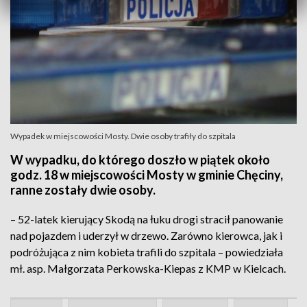
Wypadek w miejscowości Mosty. Dwie osoby trafiły do szpitala
W wypadku, do którego doszło w piątek około
godz. 18 w miejscowości Mosty w gminie Chęciny,
ranne zostały dwie osoby.
– 52-latek kierujący Skodą na łuku drogi stracił panowanie
nad pojazdem i uderzył w drzewo. Zarówno kierowca, jak i
podróżująca z nim kobieta trafili do szpitala – powiedziała
mł. asp. Małgorzata Perkowska-Kiepas z KMP w Kielcach.