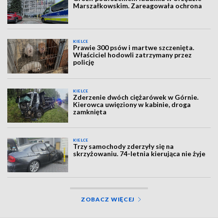
Marszałkowskim. Zareagowała ochrona
KIELCE
Prawie 300 psów i martwe szczenięta.
Właściciel hodowli zatrzymany przez
policję
KIELCE
Zderzenie dwóch ciężarówek w Górnie.
Kierowca uwięziony w kabinie, droga
zamknięta
KIELCE
Trzy samochody zderzyły się na
skrzyżowaniu. 74-letnia kierująca nie żyje
ZOBACZ WIĘCEJ