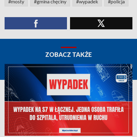
#mosty
#gmina chęciny
#wypadek
#policja
ZOBACZ TAKŻE