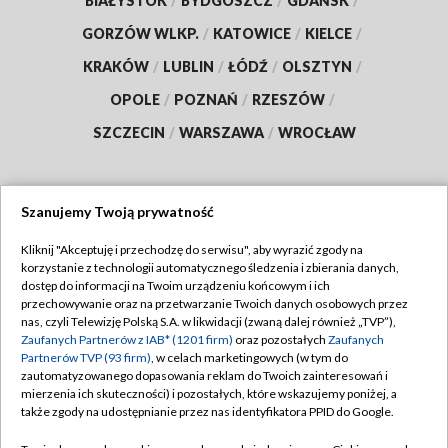
BIAŁYSTOK
/
BYDGOSZCZ
/
GDAŃSK
/
GORZÓW WLKP.
/
KATOWICE
/
KIELCE
/
KRAKÓW
/
LUBLIN
/
ŁÓDŹ
/
OLSZTYN
/
OPOLE
/
POZNAŃ
/
RZESZÓW
/
SZCZECIN
/
WARSZAWA
/
WROCŁAW
Szanujemy Twoją prywatność
Dołącz do nas:
Kliknij "Akceptuję i przechodzę do serwisu", aby wyrazić zgody na
korzystanie z technologii automatycznego śledzenia i zbierania danych,
TVP
dostęp do informacji na Twoim urządzeniu końcowym i ich
Abonament TVP
przechowywanie oraz na przetwarzanie Twoich danych osobowych przez
Regulamin TVP
nas, czyli Telewizję Polską S.A. w likwidacji (zwaną dalej również „TVP”),
Emisja w TVP
Polityka prywatności
Zaufanych Partnerów z IAB* (1201 firm)
oraz pozostałych
Zaufanych
Partnerów TVP (93 firm)
, w celach marketingowych (w tym do
Centrum informacji TVP
Moje zgody
zautomatyzowanego dopasowania reklam do Twoich zainteresowań i
mierzenia ich skuteczności) i pozostałych, które wskazujemy poniżej, a
Naziemna Telewizja Cyfrowa
Pomoc
także zgody na udostępnianie przez nas identyfikatora PPID do Google.
Sklep TVP
Biuro reklamy