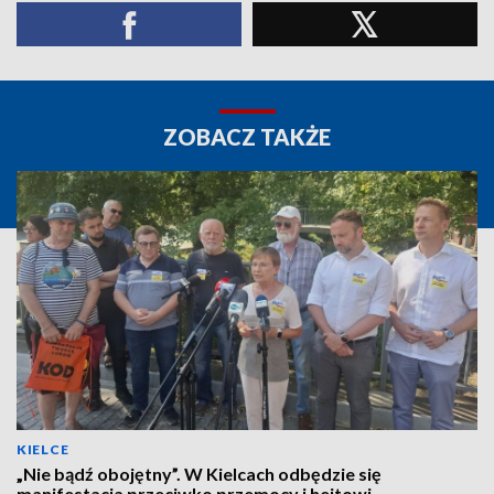
ZOBACZ TAKŻE
KIELCE
„Nie bądź obojętny”. W Kielcach odbędzie się
manifestacja przeciwko przemocy i hejtowi