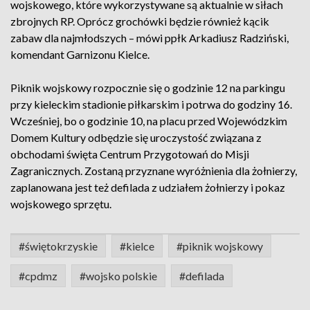
wojskowego, które wykorzystywane są aktualnie w siłach
zbrojnych RP. Oprócz grochówki będzie również kącik
zabaw dla najmłodszych – mówi ppłk Arkadiusz Radziński,
komendant Garnizonu Kielce.
Piknik wojskowy rozpocznie się o godzinie 12 na parkingu
przy kieleckim stadionie piłkarskim i potrwa do godziny 16.
Wcześniej, bo o godzinie 10, na placu przed Wojewódzkim
Domem Kultury odbędzie się uroczystość związana z
obchodami święta Centrum Przygotowań do Misji
Zagranicznych. Zostaną przyznane wyróżnienia dla żołnierzy,
zaplanowana jest też defilada z udziałem żołnierzy i pokaz
wojskowego sprzętu.
#świętokrzyskie
#kielce
#piknik wojskowy
#cpdmz
#wojsko polskie
#defilada