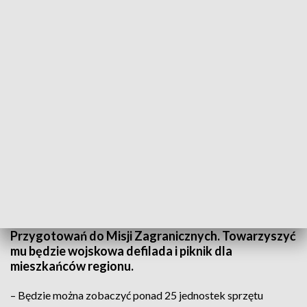
W sobotę w Kielcach defilada i pokaz wojskowego sprzętu. Na piknik zaprasza
CPdMZ
To będzie wielka gratka dla miłośników wojska. W
sobotę przed Wojewódzkim Domem Kultury w
Kielcach odbędzie się święto Centrum
Przygotowań do Misji Zagranicznych. Towarzyszyć
mu będzie wojskowa defilada i piknik dla
mieszkańców regionu.
– Będzie można zobaczyć ponad 25 jednostek sprzętu