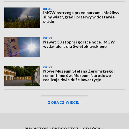
KIELCE
IMGW ostrzega przed burzami. Możliwy
silny wiatr, grad i przerwy w dostawie
prądu
KIELCE
Nawet 38 stopni i gorące noce. IMGW
wydał alert dla Świętokrzyskiego
KIELCE
Nowe Muzeum Stefana Żeromskiego i
remont murów. Muzeum Narodowe
realizuje dwie duże inwestycje
ZOBACZ WIĘCEJ