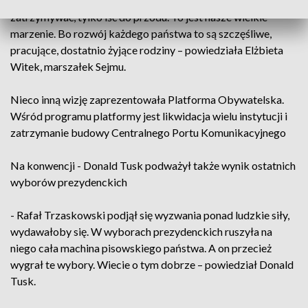
- Potrzebujemy następnych kadencji, żeby się nie
zatrzymywać, tylko iść do przodu. To jest nasze wielkie
marzenie. Bo rozwój każdego państwa to są szczęśliwe,
pracujące, dostatnio żyjące rodziny – powiedziała Elżbieta
Witek, marszałek Sejmu.
Nieco inną wizję zaprezentowała Platforma Obywatelska.
Wśród programu platformy jest likwidacja wielu instytucji i
zatrzymanie budowy Centralnego Portu Komunikacyjnego
Na konwencji - Donald Tusk podważył także wynik ostatnich
wyborów prezydenckich
- Rafał Trzaskowski podjął się wyzwania ponad ludzkie siły,
wydawałoby się. W wyborach prezydenckich ruszyła na
niego cała machina pisowskiego państwa. A on przecież
wygrał te wybory. Wiecie o tym dobrze – powiedział Donald
Tusk.