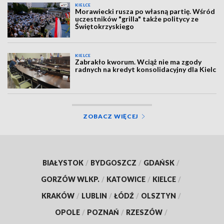
KIELCE
Morawiecki rusza po własną partię. Wśród
uczestników "grilla" także politycy ze
Świętokrzyskiego
KIELCE
Zabrakło kworum. Wciąż nie ma zgody
radnych na kredyt konsolidacyjny dla Kielc
ZOBACZ WIĘCEJ
BIAŁYSTOK
/
BYDGOSZCZ
/
GDAŃSK
/
GORZÓW WLKP.
/
KATOWICE
/
KIELCE
/
KRAKÓW
/
LUBLIN
/
ŁÓDŹ
/
OLSZTYN
/
OPOLE
/
POZNAŃ
/
RZESZÓW
/