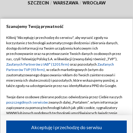
SZCZECIN
/
WARSZAWA
/
WROCŁAW
Szanujemy Twoją prywatność
Dołącz do nas:
Kliknij "Akceptuję i przechodzę do serwisu", aby wyrazić zgody na
korzystanie z technologii automatycznego śledzenia i zbierania danych,
TVP
dostęp do informacji na Twoim urządzeniu końcowym i ich
Abonament TVP
przechowywanie oraz na przetwarzanie Twoich danych osobowych przez
Regulamin TVP
nas, czyli Telewizję Polską S.A. w likwidacji (zwaną dalej również „TVP”),
Emisja w TVP
Polityka prywatności
Zaufanych Partnerów z IAB* (1201 firm)
oraz pozostałych
Zaufanych
Partnerów TVP (93 firm)
, w celach marketingowych (w tym do
Centrum informacji TVP
Moje zgody
zautomatyzowanego dopasowania reklam do Twoich zainteresowań i
mierzenia ich skuteczności) i pozostałych, które wskazujemy poniżej, a
Naziemna Telewizja Cyfrowa
Pomoc
także zgody na udostępnianie przez nas identyfikatora PPID do Google.
Sklep TVP
Biuro reklamy
Twoje dane osobowe zbierane podczas odwiedzania przez Ciebie naszych
Rada Programowa
Kontakt
poszczególnych serwisów
zwanych dalej „Portalem”, w tym informacje
zapisywane za pomocą technologii takich jak: pliki cookie, sygnalizatory
System NOS
WWW lub innych podobnych technologii umożliwiających świadczenie
dopasowanych i bezpiecznych usług, personalizację treści oraz reklam,
Informacje o nadawcy
Kanały
udostępnianie funkcji mediów społecznościowych oraz analizowanie
Akceptuję i przechodzę do serwisu
ruchu w Internecie.
Program dla prasy