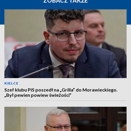
ZOBACZ TAKŻE
KIELCE
Szef klubu PiS poszedł na „Grilla” do Morawieckiego.
„Był pewien powiew świeżości”