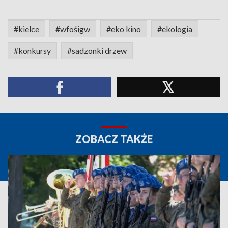
#kielce
#wfośigw
#eko kino
#ekologia
#konkursy
#sadzonki drzew
ZOBACZ TAKŻE