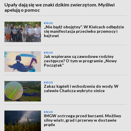
Upały dają się we znaki dzikim zwierzętom. Myśliwi
apelują o pomoc
KIELCE
„Nie bądź obojętny”. W Kielcach odbędzie
się manifestacja przeciwko przemocy i
hejtowi
KIELCE
Jak wspierane są zawodowe rodziny
zastępcze? O tym w programie „Nowy
Początek”
KIELCE
Zakaz kąpieli i wchodzenia do wody. W
zalewie Chańcza wykryto sinice
KIELCE
IMGW ostrzega przed burzami. Możliwy
silny wiatr, grad i przerwy w dostawie
prądu