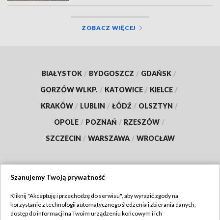
ZOBACZ WIĘCEJ
BIAŁYSTOK
/
BYDGOSZCZ
/
GDAŃSK
/
GORZÓW WLKP.
/
KATOWICE
/
KIELCE
/
KRAKÓW
/
LUBLIN
/
ŁÓDŹ
/
OLSZTYN
/
OPOLE
/
POZNAŃ
/
RZESZÓW
/
SZCZECIN
/
WARSZAWA
/
WROCŁAW
Szanujemy Twoją prywatność
Dołącz do nas:
Kliknij "Akceptuję i przechodzę do serwisu", aby wyrazić zgody na
korzystanie z technologii automatycznego śledzenia i zbierania danych,
TVP
dostęp do informacji na Twoim urządzeniu końcowym i ich