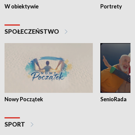
W obiektywie
Portrety
SPOŁECZEŃSTWO
Nowy Początek
SenioRada
SPORT