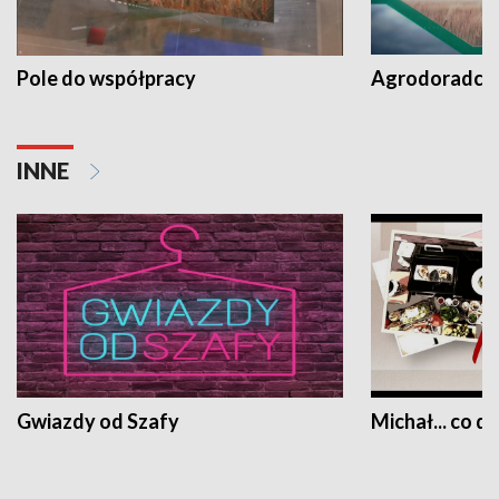
Pole do współpracy
Agrodoradcy 
INNE
Gwiazdy od Szafy
Michał... co dz