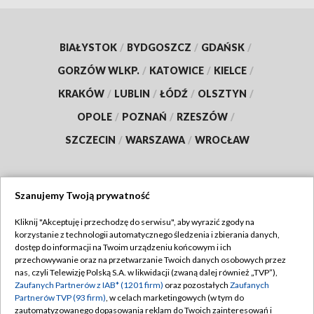
BIAŁYSTOK
/
BYDGOSZCZ
/
GDAŃSK
/
GORZÓW WLKP.
/
KATOWICE
/
KIELCE
/
KRAKÓW
/
LUBLIN
/
ŁÓDŹ
/
OLSZTYN
/
OPOLE
/
POZNAŃ
/
RZESZÓW
/
SZCZECIN
/
WARSZAWA
/
WROCŁAW
Szanujemy Twoją prywatność
Dołącz do nas:
Kliknij "Akceptuję i przechodzę do serwisu", aby wyrazić zgody na
korzystanie z technologii automatycznego śledzenia i zbierania danych,
TVP
dostęp do informacji na Twoim urządzeniu końcowym i ich
Abonament TVP
przechowywanie oraz na przetwarzanie Twoich danych osobowych przez
Regulamin TVP
nas, czyli Telewizję Polską S.A. w likwidacji (zwaną dalej również „TVP”),
Emisja w TVP
Zaufanych Partnerów z IAB* (1201 firm)
oraz pozostałych
Zaufanych
Polityka prywatności
Partnerów TVP (93 firm)
, w celach marketingowych (w tym do
Centrum informacji TVP
Moje zgody
zautomatyzowanego dopasowania reklam do Twoich zainteresowań i