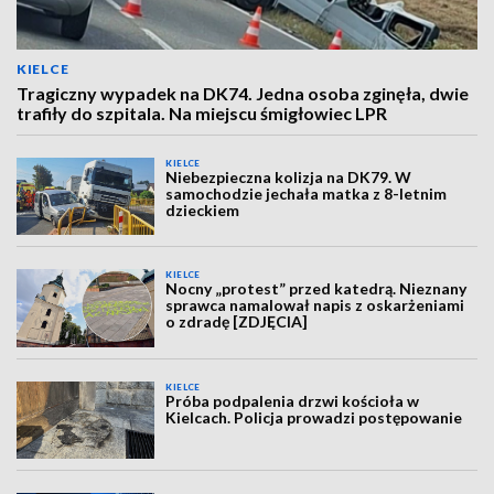
KIELCE
Tragiczny wypadek na DK74. Jedna osoba zginęła, dwie
trafiły do szpitala. Na miejscu śmigłowiec LPR
KIELCE
Niebezpieczna kolizja na DK79. W
samochodzie jechała matka z 8-letnim
dzieckiem
KIELCE
Nocny „protest” przed katedrą. Nieznany
sprawca namalował napis z oskarżeniami
o zdradę [ZDJĘCIA]
KIELCE
Próba podpalenia drzwi kościoła w
Kielcach. Policja prowadzi postępowanie