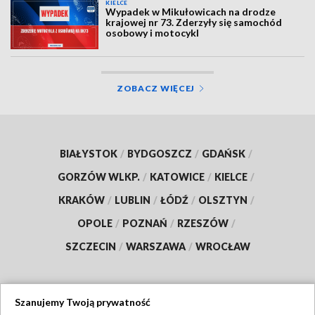
KIELCE
Wypadek w Mikułowicach na drodze
krajowej nr 73. Zderzyły się samochód
osobowy i motocykl
ZOBACZ WIĘCEJ
BIAŁYSTOK
/
BYDGOSZCZ
/
GDAŃSK
/
GORZÓW WLKP.
/
KATOWICE
/
KIELCE
/
KRAKÓW
/
LUBLIN
/
ŁÓDŹ
/
OLSZTYN
/
OPOLE
/
POZNAŃ
/
RZESZÓW
/
SZCZECIN
/
WARSZAWA
/
WROCŁAW
Szanujemy Twoją prywatność
Dołącz do nas: