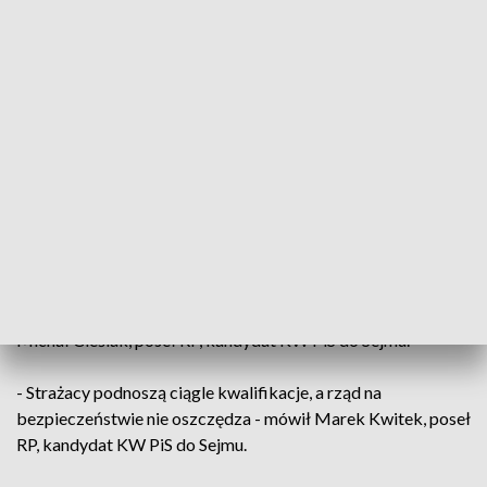
powiedział Zbigniew Koniusz, wojewoda świętokrzyski,
kandydat KW PiS do Sejmu.
- To wspieranie ochotników, strażaków, którzy codziennie
ratują nasze mienie i życie - przypomina Agata Wojtyszek,
poseł RP, kandydatka KW PiS do Sejmu.
A mogą to robić jeszcze skuteczniej, bo coraz więcej
jednostek dołącza do krajowego systemu ratowniczo-
gaśniczego.
- Poza najlepszym sprzętem, ważne jest to, żeby nasi strażacy
byli wyszkoleni, żeby posiadali umiejętności - podkreśla
Michał Cieślak, poseł RP, kandydat KW PiS do Sejmu.
- Strażacy podnoszą ciągle kwalifikacje, a rząd na
bezpieczeństwie nie oszczędza - mówił Marek Kwitek, poseł
RP, kandydat KW PiS do Sejmu.