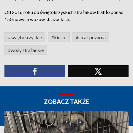
Od 2016 roku do świętokrzyskich strażaków trafiło ponad
150 nowych wozów strażackich.
#świętokrzyskie
#kielce
#straż pożarna
#wozy strażackie
ZOBACZ TAKŻE