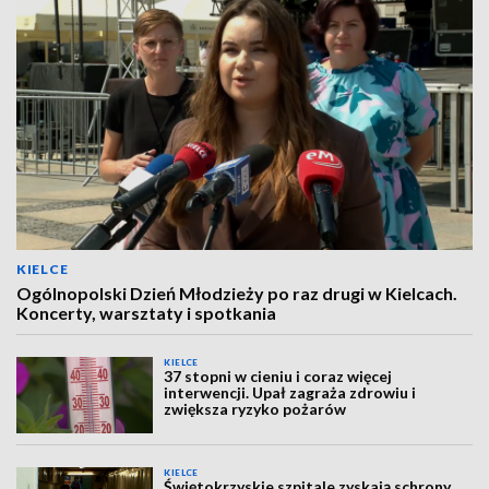
KIELCE
Ogólnopolski Dzień Młodzieży po raz drugi w Kielcach.
Koncerty, warsztaty i spotkania
KIELCE
37 stopni w cieniu i coraz więcej
interwencji. Upał zagraża zdrowiu i
zwiększa ryzyko pożarów
KIELCE
Świętokrzyskie szpitale zyskają schrony.