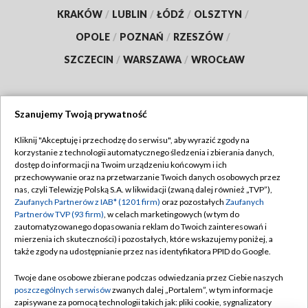
KRAKÓW
/
LUBLIN
/
ŁÓDŹ
/
OLSZTYN
/
OPOLE
/
POZNAŃ
/
RZESZÓW
/
SZCZECIN
/
WARSZAWA
/
WROCŁAW
Szanujemy Twoją prywatność
Dołącz do nas:
Kliknij "Akceptuję i przechodzę do serwisu", aby wyrazić zgody na
korzystanie z technologii automatycznego śledzenia i zbierania danych,
TVP
dostęp do informacji na Twoim urządzeniu końcowym i ich
Abonament TVP
przechowywanie oraz na przetwarzanie Twoich danych osobowych przez
Regulamin TVP
nas, czyli Telewizję Polską S.A. w likwidacji (zwaną dalej również „TVP”),
Emisja w TVP
Polityka prywatności
Zaufanych Partnerów z IAB* (1201 firm)
oraz pozostałych
Zaufanych
Partnerów TVP (93 firm)
, w celach marketingowych (w tym do
Centrum informacji TVP
Moje zgody
zautomatyzowanego dopasowania reklam do Twoich zainteresowań i
mierzenia ich skuteczności) i pozostałych, które wskazujemy poniżej, a
Naziemna Telewizja Cyfrowa
Pomoc
także zgody na udostępnianie przez nas identyfikatora PPID do Google.
Sklep TVP
Biuro reklamy
Twoje dane osobowe zbierane podczas odwiedzania przez Ciebie naszych
Rada Programowa
Kontakt
poszczególnych serwisów
zwanych dalej „Portalem”, w tym informacje
zapisywane za pomocą technologii takich jak: pliki cookie, sygnalizatory