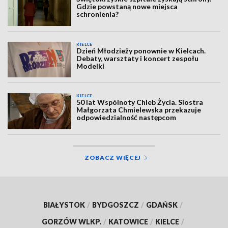
Gdzie powstaną nowe miejsca
schronienia?
KIELCE
Dzień Młodzieży ponownie w Kielcach.
Debaty, warsztaty i koncert zespołu
Modelki
KIELCE
50 lat Wspólnoty Chleb Życia. Siostra
Małgorzata Chmielewska przekazuje
odpowiedzialność następcom
ZOBACZ WIĘCEJ
BIAŁYSTOK
/
BYDGOSZCZ
/
GDAŃSK
/
GORZÓW WLKP.
/
KATOWICE
/
KIELCE
/