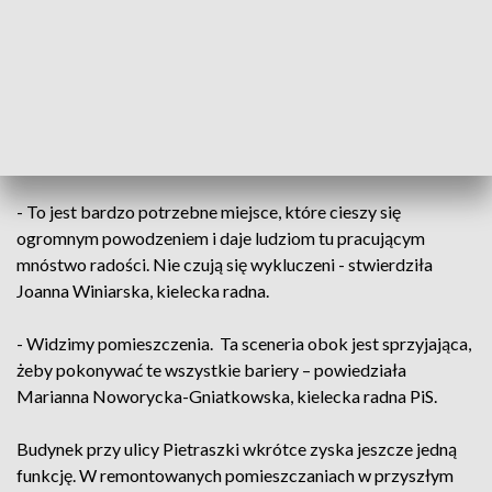
To, jak przyznają przedstawiciele fundacji, także doskonała
promocja regionu, ponieważ na wszystkich produktach jest
wyraźnie napisane skąd pochodzą.
Pracy Manufaktury Pietraszki przyglądali się radni z komisji
rodziny i polityki społecznej.
- To jest bardzo potrzebne miejsce, które cieszy się
ogromnym powodzeniem i daje ludziom tu pracującym
mnóstwo radości. Nie czują się wykluczeni - stwierdziła
Joanna Winiarska, kielecka radna.
- Widzimy pomieszczenia. Ta sceneria obok jest sprzyjająca,
żeby pokonywać te wszystkie bariery – powiedziała
Marianna Noworycka-Gniatkowska, kielecka radna PiS.
Budynek przy ulicy Pietraszki wkrótce zyska jeszcze jedną
funkcję. W remontowanych pomieszczaniach w przyszłym