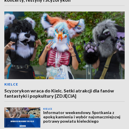
KIELCE
Scyzorykon wraca do Kielc. Setki atrakcji dla fanów
fantastyki i popkultury [ZDJĘCIA]
KIELCE
Informator weekendowy. Spotkania z
epoką kamienia i wybór najsmaczniejszej
potrawy powiatu kieleckiego