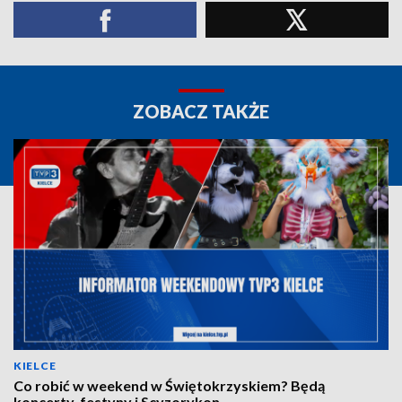
ZOBACZ TAKŻE
KIELCE
Co robić w weekend w Świętokrzyskiem? Będą
koncerty, festyny i Scyzorykon