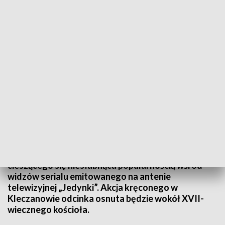
Ojciec Mateusz znów na tropie
Ekipa serialu „Ojciec Mateusz” gościła z kamerą w
Kleczanowie w gminie Obrazów. Powstają tam
ujęcia do jednego z odcinków najnowszego sezonu
cieszącego się niesłabnąca popularnością wśród
widzów serialu emitowanego na antenie
telewizyjnej „Jedynki”. Akcja kręconego w
Kleczanowie odcinka osnuta będzie wokół XVII-
wiecznego kościoła.