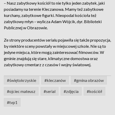
– Nasz zabytkowy kościół to nie tylko jeden zabytek, jaki
posiadamy na terenie Kleczanowa. Mamy też zabytkowe
kurchany, zabytkowe figurki. Nieopodal kościoła też
zabytkowy młyn – wylicza Adam Wójcik, dyr. Biblioteki
Publicznej w Obrazowie.
Ze strony producentów serialu pojawiła się także propozycja,
by niektóre sceny powstały w miejscowej szkole. Nie są to
jedyne miejsca, które mogą zainteresować filmowców. W
gminie znajdują się stare, klimatyczne domostwa oraz
zabytkowy cmentarz z czasów I wojny światowej.
#świętokrzyskie
#kleczanów
#gmina obrazów
#ojciec mateusz
#serial
#zdjęcia
#kościół
#tvp1