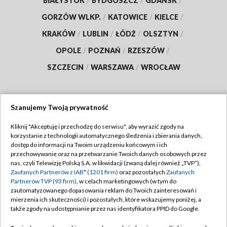
BIAŁYSTOK
/
BYDGOSZCZ
/
GDAŃSK
/
GORZÓW WLKP.
/
KATOWICE
/
KIELCE
/
KRAKÓW
/
LUBLIN
/
ŁÓDŹ
/
OLSZTYN
/
OPOLE
/
POZNAŃ
/
RZESZÓW
/
SZCZECIN
/
WARSZAWA
/
WROCŁAW
Szanujemy Twoją prywatność
Dołącz do nas:
Kliknij "Akceptuję i przechodzę do serwisu", aby wyrazić zgody na
korzystanie z technologii automatycznego śledzenia i zbierania danych,
TVP
dostęp do informacji na Twoim urządzeniu końcowym i ich
Abonament TVP
przechowywanie oraz na przetwarzanie Twoich danych osobowych przez
Regulamin TVP
nas, czyli Telewizję Polską S.A. w likwidacji (zwaną dalej również „TVP”),
Emisja w TVP
Polityka prywatności
Zaufanych Partnerów z IAB* (1201 firm)
oraz pozostałych
Zaufanych
Partnerów TVP (93 firm)
, w celach marketingowych (w tym do
Centrum informacji TVP
Moje zgody
zautomatyzowanego dopasowania reklam do Twoich zainteresowań i
mierzenia ich skuteczności) i pozostałych, które wskazujemy poniżej, a
Naziemna Telewizja Cyfrowa
Pomoc
także zgody na udostępnianie przez nas identyfikatora PPID do Google.
Sklep TVP
Biuro reklamy