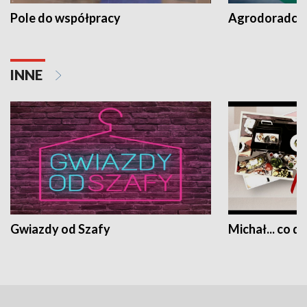
Pole do współpracy
Agrodoradcy 
INNE
Gwiazdy od Szafy
Michał... co dz