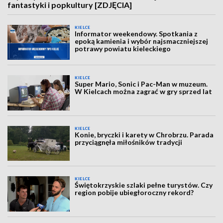
fantastyki i popkultury [ZDJĘCIA]
KIELCE
Informator weekendowy. Spotkania z
epoką kamienia i wybór najsmaczniejszej
potrawy powiatu kieleckiego
KIELCE
Super Mario, Sonic i Pac-Man w muzeum.
W Kielcach można zagrać w gry sprzed lat
KIELCE
Konie, bryczki i karety w Chrobrzu. Parada
przyciągnęła miłośników tradycji
KIELCE
Świętokrzyskie szlaki pełne turystów. Czy
region pobije ubiegłoroczny rekord?