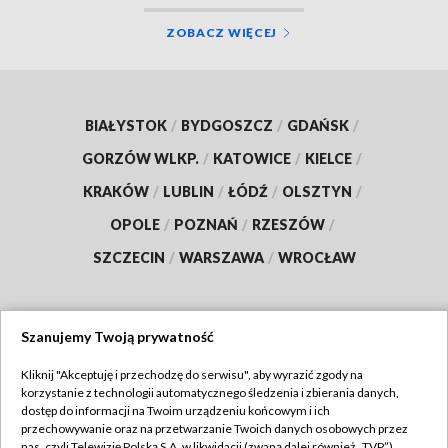
ZOBACZ WIĘCEJ
BIAŁYSTOK
/
BYDGOSZCZ
/
GDAŃSK
/
GORZÓW WLKP.
/
KATOWICE
/
KIELCE
/
KRAKÓW
/
LUBLIN
/
ŁÓDŹ
/
OLSZTYN
/
OPOLE
/
POZNAŃ
/
RZESZÓW
/
SZCZECIN
/
WARSZAWA
/
WROCŁAW
Szanujemy Twoją prywatność
Dołącz do nas:
Kliknij "Akceptuję i przechodzę do serwisu", aby wyrazić zgody na
korzystanie z technologii automatycznego śledzenia i zbierania danych,
TVP
dostęp do informacji na Twoim urządzeniu końcowym i ich
Abonament TVP
przechowywanie oraz na przetwarzanie Twoich danych osobowych przez
Regulamin TVP
nas, czyli Telewizję Polską S.A. w likwidacji (zwaną dalej również „TVP”),