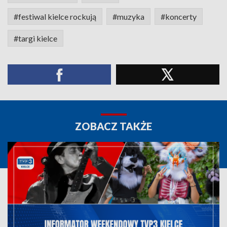
#festiwal kielce rockują
#muzyka
#koncerty
#targi kielce
ZOBACZ TAKŻE