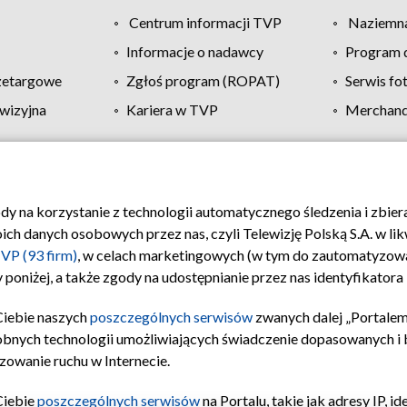
Centrum informacji TVP
Naziemna
Informacje o nadawcy
Program d
zetargowe
Zgłoś program (ROPAT)
Serwis fo
wizyjna
Kariera w TVP
Merchandi
Polityka prywatności
Moje zgody
Pomoc
Biuro re
ody na korzystanie z technologii automatycznego śledzenia i zbie
 danych osobowych przez nas, czyli Telewizję Polską S.A. w likw
VP (93 firm)
, w celach marketingowych (w tym do zautomatyzow
 poniżej, a także zgody na udostępnianie przez nas identyfikator
Ciebie naszych
poszczególnych serwisów
zwanych dalej „Portalem
obnych technologii umożliwiających świadczenie dopasowanych i be
zowanie ruchu w Internecie.
Ciebie
poszczególnych serwisów
na Portalu, takie jak adresy IP, 