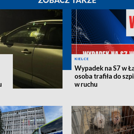
KIELCE
Wypadek na S7 w Łą
osoba trafiła do szpi
u
w ruchu