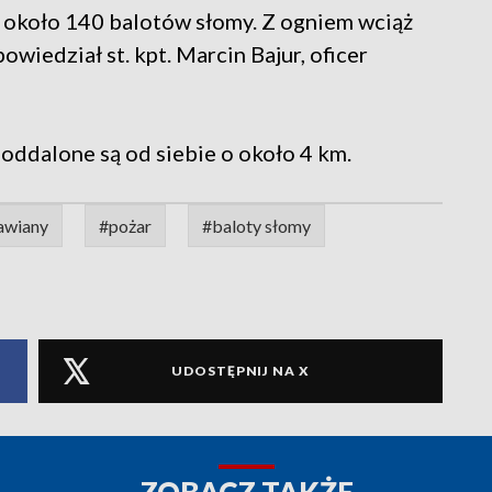
 około 140 balotów słomy. Z ogniem wciąż
owiedział st. kpt. Marcin Bajur, oficer
j oddalone są od siebie o około 4 km.
awiany
#pożar
#baloty słomy
UDOSTĘPNIJ NA X
ZOBACZ TAKŻE