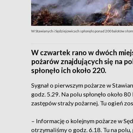
W Stawianych i Sędziejowicach spłonęło ponad 200 balotów słomy
W czwartek rano w dwóch miejs
pożarów znajdujących się na p
spłonęło ich około 220.
Sygnał o pierwszym pożarze w Stawian
godz. 5.29. Na polu spłonęło około 80 
zastępów straży pożarnej. Tu ogień zo
– Informację o kolejnym pożarze w Sę
otrzymaliśmy o godz. 6.18. Tu na polu