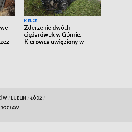
KIELCE
twe
Zderzenie dwóch
ciężarówek w Górnie.
rzez
Kierowca uwięziony w
kabinie, droga zamknięta
KÓW
/
LUBLIN
/
ŁÓDŹ
/
ROCŁAW