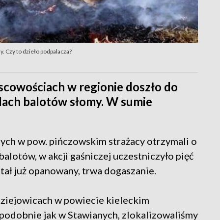
. Czy to dzieło podpalacza?
cowościach w regionie doszło do
olach balotów słomy. W sumie
ych w pow. pińczowskim strażacy otrzymali o
balotów, w akcji gaśniczej uczestniczyło pięć
stał już opanowany, trwa dogaszanie.
dziejowicach w powiecie kieleckim
, podobnie jak w Stawianych, zlokalizowaliśmy