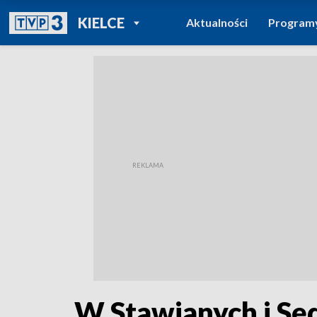
POWRÓT DO
KIELCE
Aktualności
Program
TVP REGIONY
W Stawianych i Sę