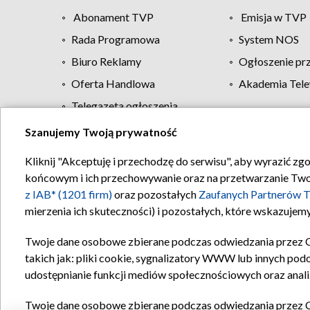
Abonament TVP
Emisja w TVP
Rada Programowa
System NOS
Biuro Reklamy
Ogłoszenie pr
Oferta Handlowa
Akademia Tele
Telegazeta ogłoszenia
Szanujemy Twoją prywatność
Regulamin TVP
Kliknij "Akceptuję i przechodzę do serwisu", aby wyrazić zg
końcowym i ich przechowywanie oraz na przetwarzanie Twoich
z IAB* (1201 firm)
oraz pozostałych
Zaufanych Partnerów T
mierzenia ich skuteczności) i pozostałych, które wskazujemy
Twoje dane osobowe zbierane podczas odwiedzania przez 
takich jak: pliki cookie, sygnalizatory WWW lub innych pod
udostępnianie funkcji mediów społecznościowych oraz anali
Twoje dane osobowe zbierane podczas odwiedzania przez 