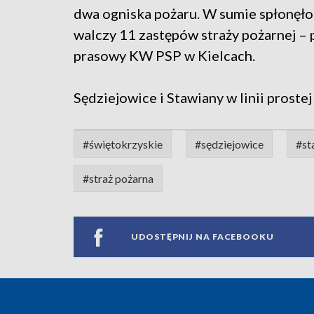
dwa ogniska pożaru. W sumie spłonęło
walczy 11 zastępów straży pożarnej – p
prasowy KW PSP w Kielcach.
Sędziejowice i Stawiany w linii proste
#świętokrzyskie
#sędziejowice
#st
#straż pożarna
UDOSTĘPNIJ NA FACEBOOKU