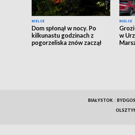
KIELCE
KIELCE
Dom spłonął w nocy. Po
Grozi
kilkunastu godzinach z
w Urz
pogorzeliska znów zaczął
Mars
wydobywać się dym
Zare
BIAŁYSTOK
/
BYDGO
OLSZTY