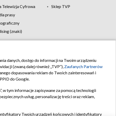
 Telewizja Cyfrowa
Sklep TVP
la prasy
tograficzny
sing (znaki)
klamy
Kontakt
rania danych, dostęp do informacji na Twoim urządzeniu
idacji (zwaną dalej również „TVP”),
Zaufanych Partnerów
anego dopasowania reklam do Twoich zainteresowań i
a PPID do Google.
”, w tym informacje zapisywane za pomocą technologii
zpiecznych usług, personalizację treści oraz reklam,
identyfikatory Twoich urządzeń końcowych i identyfikatory