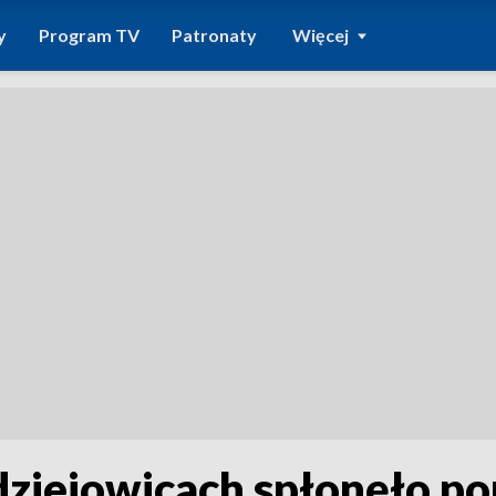
y
Program TV
Patronaty
Więcej
dziejowicach spłonęło p