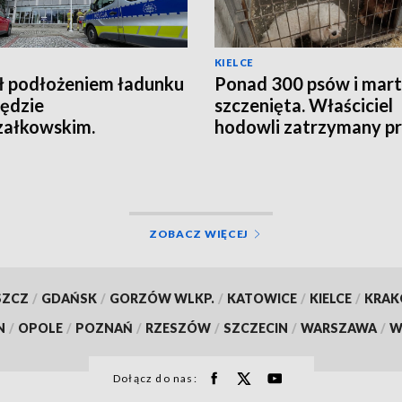
KIELCE
ł podłożeniem ładunku
Ponad 300 psów i mar
ędzie
szczenięta. Właściciel
załkowskim.
hodowli zatrzymany p
agowała ochrona
policję
ZOBACZ WIĘCEJ
SZCZ
/
GDAŃSK
/
GORZÓW WLKP.
/
KATOWICE
/
KIELCE
/
KRA
N
/
OPOLE
/
POZNAŃ
/
RZESZÓW
/
SZCZECIN
/
WARSZAWA
/
W
Dołącz do nas: