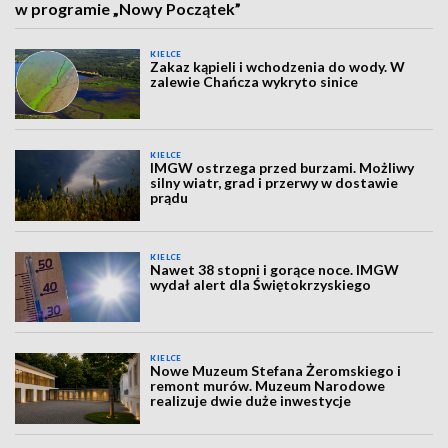
w programie „Nowy Początek”
KIELCE
Zakaz kąpieli i wchodzenia do wody. W
zalewie Chańcza wykryto sinice
KIELCE
IMGW ostrzega przed burzami. Możliwy
silny wiatr, grad i przerwy w dostawie
prądu
KIELCE
Nawet 38 stopni i gorące noce. IMGW
wydał alert dla Świętokrzyskiego
KIELCE
Nowe Muzeum Stefana Żeromskiego i
remont murów. Muzeum Narodowe
realizuje dwie duże inwestycje