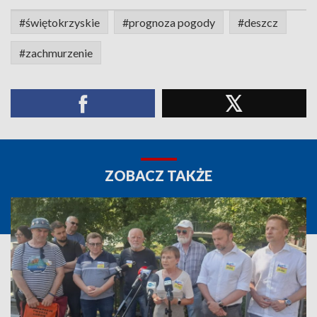
#świętokrzyskie
#prognoza pogody
#deszcz
#zachmurzenie
ZOBACZ TAKŻE