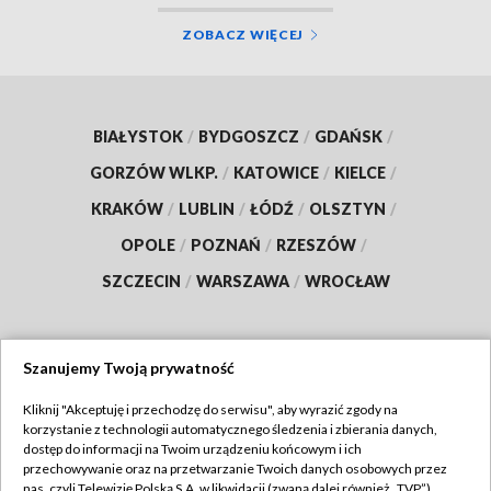
ZOBACZ WIĘCEJ
BIAŁYSTOK
/
BYDGOSZCZ
/
GDAŃSK
/
GORZÓW WLKP.
/
KATOWICE
/
KIELCE
/
KRAKÓW
/
LUBLIN
/
ŁÓDŹ
/
OLSZTYN
/
OPOLE
/
POZNAŃ
/
RZESZÓW
/
SZCZECIN
/
WARSZAWA
/
WROCŁAW
Szanujemy Twoją prywatność
Dołącz do nas:
Kliknij "Akceptuję i przechodzę do serwisu", aby wyrazić zgody na
korzystanie z technologii automatycznego śledzenia i zbierania danych,
TVP
dostęp do informacji na Twoim urządzeniu końcowym i ich
Abonament TVP
przechowywanie oraz na przetwarzanie Twoich danych osobowych przez
Regulamin TVP
nas, czyli Telewizję Polską S.A. w likwidacji (zwaną dalej również „TVP”),