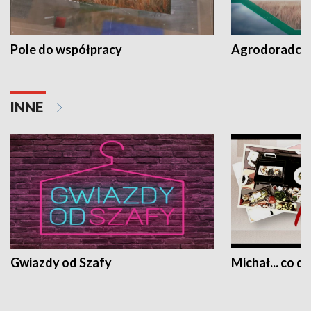
Pole do współpracy
Agrodoradcy 
INNE
Gwiazdy od Szafy
Michał... co dz