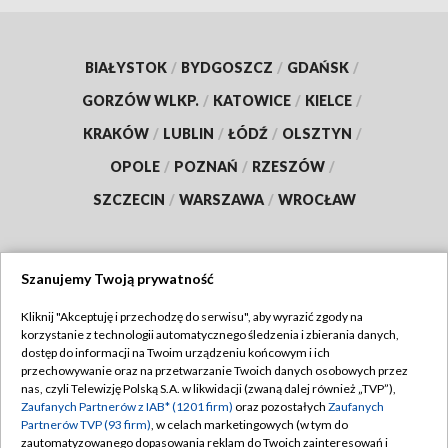
BIAŁYSTOK
/
BYDGOSZCZ
/
GDAŃSK
/
GORZÓW WLKP.
/
KATOWICE
/
KIELCE
/
KRAKÓW
/
LUBLIN
/
ŁÓDŹ
/
OLSZTYN
/
OPOLE
/
POZNAŃ
/
RZESZÓW
/
SZCZECIN
/
WARSZAWA
/
WROCŁAW
Szanujemy Twoją prywatność
Dołącz do nas:
Kliknij "Akceptuję i przechodzę do serwisu", aby wyrazić zgody na
korzystanie z technologii automatycznego śledzenia i zbierania danych,
TVP
dostęp do informacji na Twoim urządzeniu końcowym i ich
Abonament TVP
przechowywanie oraz na przetwarzanie Twoich danych osobowych przez
Regulamin TVP
nas, czyli Telewizję Polską S.A. w likwidacji (zwaną dalej również „TVP”),
Emisja w TVP
Zaufanych Partnerów z IAB* (1201 firm)
oraz pozostałych
Zaufanych
Polityka prywatności
Partnerów TVP (93 firm)
, w celach marketingowych (w tym do
Centrum informacji TVP
Moje zgody
zautomatyzowanego dopasowania reklam do Twoich zainteresowań i