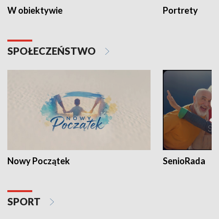
W obiektywie
Portrety
SPOŁECZEŃSTWO
Nowy Początek
SenioRada
SPORT