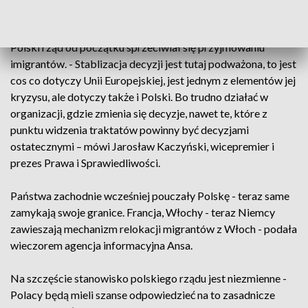
przedstawiciele organizacji niosących pomoc imigrantom.
Polski rząd od początku sprzeciwiał się przyjmowaniu
imigrantów. - Stablizacja decyzji jest tutaj podważona, to jest
cos co dotyczy Unii Europejskiej, jest jednym z elementów jej
kryzysu, ale dotyczy także i Polski. Bo trudno działać w
organizacji, gdzie zmienia się decyzje, nawet te, które z
punktu widzenia traktatów powinny być decyzjami
ostatecznymi – mówi Jarosław Kaczyński, wicepremier i
prezes Prawa i Sprawiedliwości.
Państwa zachodnie wcześniej pouczały Polskę - teraz same
zamykają swoje granice. Francja, Włochy - teraz Niemcy
zawieszają mechanizm relokacji migrantów z Włoch - podała
wieczorem agencja informacyjna Ansa.
Na szczęście stanowisko polskiego rządu jest niezmienne -
Polacy będą mieli szanse odpowiedzieć na to zasadnicze