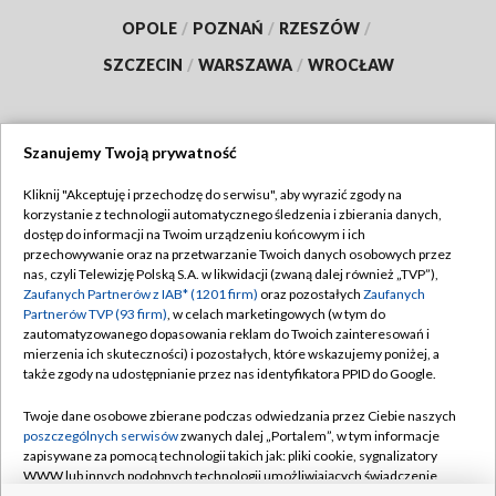
OPOLE
/
POZNAŃ
/
RZESZÓW
/
SZCZECIN
/
WARSZAWA
/
WROCŁAW
Szanujemy Twoją prywatność
Dołącz do nas:
Kliknij "Akceptuję i przechodzę do serwisu", aby wyrazić zgody na
korzystanie z technologii automatycznego śledzenia i zbierania danych,
TVP
dostęp do informacji na Twoim urządzeniu końcowym i ich
Abonament TVP
przechowywanie oraz na przetwarzanie Twoich danych osobowych przez
Regulamin TVP
nas, czyli Telewizję Polską S.A. w likwidacji (zwaną dalej również „TVP”),
Emisja w TVP
Polityka prywatności
Zaufanych Partnerów z IAB* (1201 firm)
oraz pozostałych
Zaufanych
Partnerów TVP (93 firm)
, w celach marketingowych (w tym do
Centrum informacji TVP
Moje zgody
zautomatyzowanego dopasowania reklam do Twoich zainteresowań i
mierzenia ich skuteczności) i pozostałych, które wskazujemy poniżej, a
Naziemna Telewizja Cyfrowa
Pomoc
także zgody na udostępnianie przez nas identyfikatora PPID do Google.
Sklep TVP
Biuro reklamy
Twoje dane osobowe zbierane podczas odwiedzania przez Ciebie naszych
Rada Programowa
Kontakt
poszczególnych serwisów
zwanych dalej „Portalem”, w tym informacje
zapisywane za pomocą technologii takich jak: pliki cookie, sygnalizatory
System NOS
WWW lub innych podobnych technologii umożliwiających świadczenie
dopasowanych i bezpiecznych usług, personalizację treści oraz reklam,