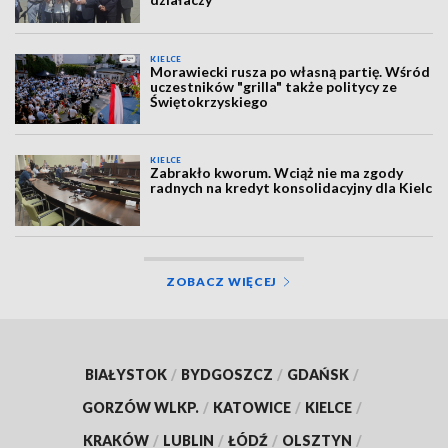
KIELCE
Morawiecki rusza po własną partię. Wśród
uczestników "grilla" także politycy ze
Świętokrzyskiego
KIELCE
Zabrakło kworum. Wciąż nie ma zgody
radnych na kredyt konsolidacyjny dla Kielc
ZOBACZ WIĘCEJ
BIAŁYSTOK
/
BYDGOSZCZ
/
GDAŃSK
/
GORZÓW WLKP.
/
KATOWICE
/
KIELCE
/
KRAKÓW
/
LUBLIN
/
ŁÓDŹ
/
OLSZTYN
/