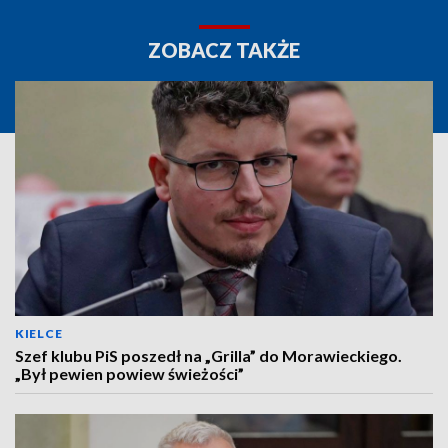
ZOBACZ TAKŻE
KIELCE
Szef klubu PiS poszedł na „Grilla” do Morawieckiego.
„Był pewien powiew świeżości”