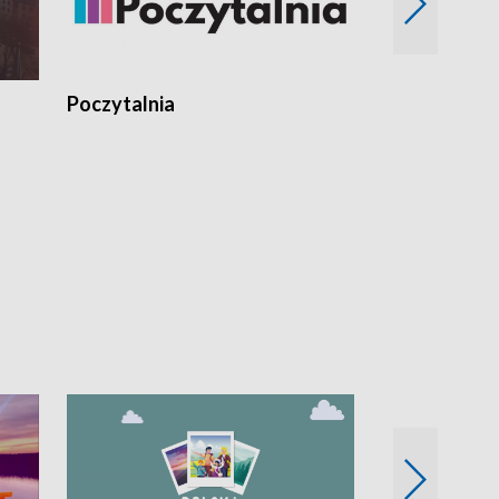
Poczytalnia
Koncerty TV