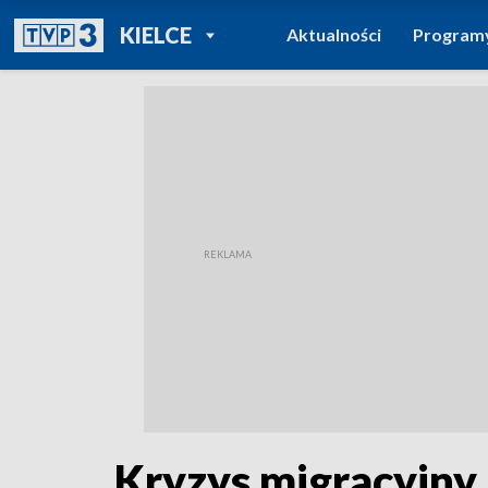
POWRÓT DO
KIELCE
Aktualności
Program
TVP REGIONY
Kryzys migracyjny 