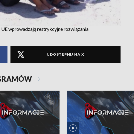
a UE wprowadzają restrykcyjne rozwiązania
UDOSTĘPNIJ NA X
OGRAMÓW