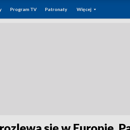
y
Program TV
Patronaty
Więcej
rozlewa się w Europie. 