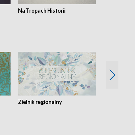
Na Tropach Historii
Szept ziemi
Zielnik regionalny
EkoLogiczni