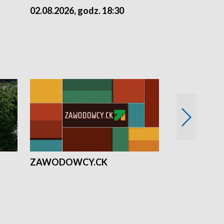
02.08.2026, godz. 18:30
01.08.2026, 
ZAWODOWCY.CK
Solidarni z U