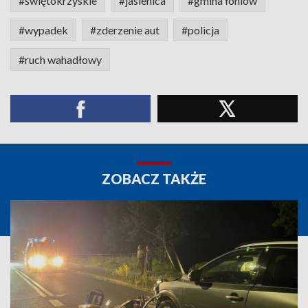
#świętokrzyskie
#jasienica
#gmina łoniów
#wypadek
#zderzenie aut
#policja
#ruch wahadłowy
ZOBACZ TAKŻE