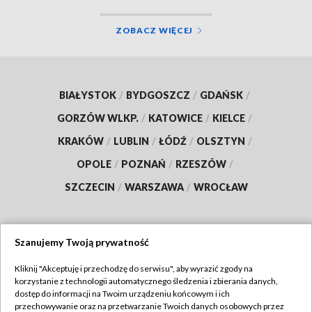
ZOBACZ WIĘCEJ
BIAŁYSTOK
/
BYDGOSZCZ
/
GDAŃSK
/
GORZÓW WLKP.
/
KATOWICE
/
KIELCE
/
KRAKÓW
/
LUBLIN
/
ŁÓDŹ
/
OLSZTYN
/
OPOLE
/
POZNAŃ
/
RZESZÓW
/
SZCZECIN
/
WARSZAWA
/
WROCŁAW
Szanujemy Twoją prywatność
Dołącz do nas:
Kliknij "Akceptuję i przechodzę do serwisu", aby wyrazić zgody na
korzystanie z technologii automatycznego śledzenia i zbierania danych,
TVP
dostęp do informacji na Twoim urządzeniu końcowym i ich
Abonament TVP
przechowywanie oraz na przetwarzanie Twoich danych osobowych przez
Regulamin TVP