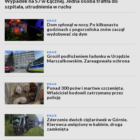
Wypadek na S7 w Łącznej. Jedna osoba trafiła do
szpitala, utrudnienia w ruchu
KIELCE
Dom spłonął w nocy. Po kilkunastu
godzinach z pogorzeliska znów zaczął
wydobywać się dym
KIELCE
Groził podłożeniem ładunku w Urzędzie
Marszałkowskim. Zareagowała ochrona
KIELCE
Ponad 300 psów i martwe szczenięta.
Właściciel hodowli zatrzymany przez
policję
KIELCE
Zderzenie dwóch ciężarówek w Górnie.
Kierowca uwięziony w kabinie, droga
zamknięta