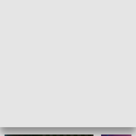
Informator kulturalny
Drzwi do kult
TECHNIKA I MOTORYZACJA
WYPOCZYNEK I REKREACJA