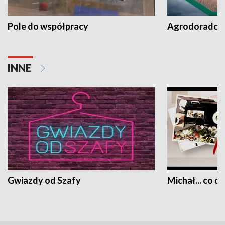
Pole do współpracy
Agrodoradcy 
INNE
Gwiazdy od Szafy
Michał... co dz