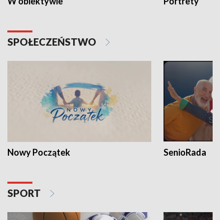
W obiektywie
Portrety
SPOŁECZEŃSTWO
Nowy Początek
SenioRada
SPORT