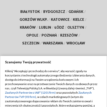
BIAŁYSTOK
/
BYDGOSZCZ
/
GDAŃSK
/
GORZÓW WLKP.
/
KATOWICE
/
KIELCE
/
KRAKÓW
/
LUBLIN
/
ŁÓDŹ
/
OLSZTYN
/
OPOLE
/
POZNAŃ
/
RZESZÓW
/
SZCZECIN
/
WARSZAWA
/
WROCŁAW
Szanujemy Twoją prywatność
Dołącz do nas:
Kliknij "Akceptuję i przechodzę do serwisu", aby wyrazić zgody na
korzystanie z technologii automatycznego śledzenia i zbierania danych,
TVP
dostęp do informacji na Twoim urządzeniu końcowym i ich
Abonament TVP
przechowywanie oraz na przetwarzanie Twoich danych osobowych przez
Regulamin TVP
nas, czyli Telewizję Polską S.A. w likwidacji (zwaną dalej również „TVP”),
Emisja w TVP
Zaufanych Partnerów z IAB* (1201 firm)
oraz pozostałych
Zaufanych
Polityka prywatności
Partnerów TVP (93 firm)
, w celach marketingowych (w tym do
Centrum informacji TVP
Moje zgody
zautomatyzowanego dopasowania reklam do Twoich zainteresowań i
mierzenia ich skuteczności) i pozostałych, które wskazujemy poniżej, a