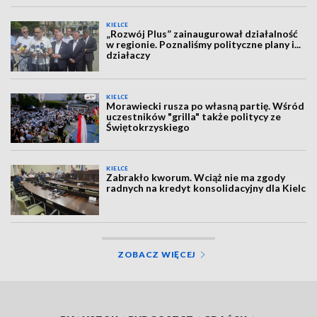
KIELCE
„Rozwój Plus” zainaugurował działalność
w regionie. Poznaliśmy polityczne plany i...
działaczy
KIELCE
Morawiecki rusza po własną partię. Wśród
uczestników "grilla" także politycy ze
Świętokrzyskiego
KIELCE
Zabrakło kworum. Wciąż nie ma zgody
radnych na kredyt konsolidacyjny dla Kielc
ZOBACZ WIĘCEJ