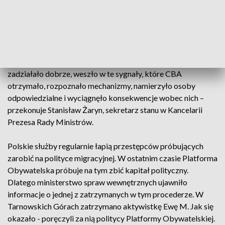
- Sprawa dotyczy kilkuset wniosków wizowych z czego
zasadnicza część została już na wstępnym etapie odrzucona
czyli te osoby nigdy do Polski nie wjechały – mówi Rafał
Bochenek, rzecznik Prawa i Sprawiedliwości. CBA wpadło na
trop tych nieprawidłowości już w lipcu 2022 roku i szybko
ten proceder ukrócono. - Ta sprawa pokazuje, że państwo
zadziałało dobrze, weszło w te sygnały, które CBA
otrzymało, rozpoznało mechanizmy, namierzyło osoby
odpowiedzialne i wyciągnęło konsekwencje wobec nich –
przekonuje Stanisław Żaryn, sekretarz stanu w Kancelarii
Prezesa Rady Ministrów.
Polskie służby regularnie łapią przestępców próbujących
zarobić na polityce migracyjnej. W ostatnim czasie Platforma
Obywatelska próbuje na tym zbić kapitał polityczny.
Dlatego ministerstwo spraw wewnętrznych ujawniło
informacje o jednej z zatrzymanych w tym procederze. W
Tarnowskich Górach zatrzymano aktywistkę Ewę M. Jak się
okazało - poręczyli za nią politycy Platformy Obywatelskiej.