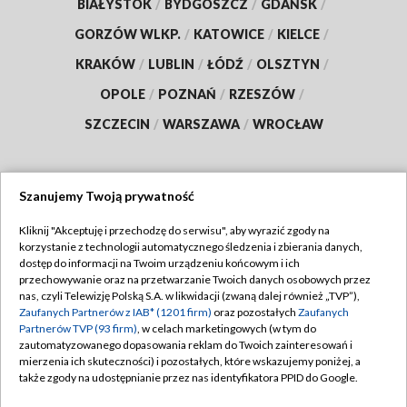
BIAŁYSTOK
/
BYDGOSZCZ
/
GDAŃSK
/
GORZÓW WLKP.
/
KATOWICE
/
KIELCE
/
KRAKÓW
/
LUBLIN
/
ŁÓDŹ
/
OLSZTYN
/
OPOLE
/
POZNAŃ
/
RZESZÓW
/
SZCZECIN
/
WARSZAWA
/
WROCŁAW
Szanujemy Twoją prywatność
Dołącz do nas:
Kliknij "Akceptuję i przechodzę do serwisu", aby wyrazić zgody na
korzystanie z technologii automatycznego śledzenia i zbierania danych,
TVP
dostęp do informacji na Twoim urządzeniu końcowym i ich
Abonament TVP
przechowywanie oraz na przetwarzanie Twoich danych osobowych przez
Regulamin TVP
nas, czyli Telewizję Polską S.A. w likwidacji (zwaną dalej również „TVP”),
Emisja w TVP
Polityka prywatności
Zaufanych Partnerów z IAB* (1201 firm)
oraz pozostałych
Zaufanych
Partnerów TVP (93 firm)
, w celach marketingowych (w tym do
Centrum informacji TVP
Moje zgody
zautomatyzowanego dopasowania reklam do Twoich zainteresowań i
mierzenia ich skuteczności) i pozostałych, które wskazujemy poniżej, a
Naziemna Telewizja Cyfrowa
Pomoc
także zgody na udostępnianie przez nas identyfikatora PPID do Google.
Sklep TVP
Biuro reklamy