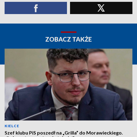
ZOBACZ TAKŻE
KIELCE
Szef klubu PiS poszedł na „Grilla” do Morawieckiego.