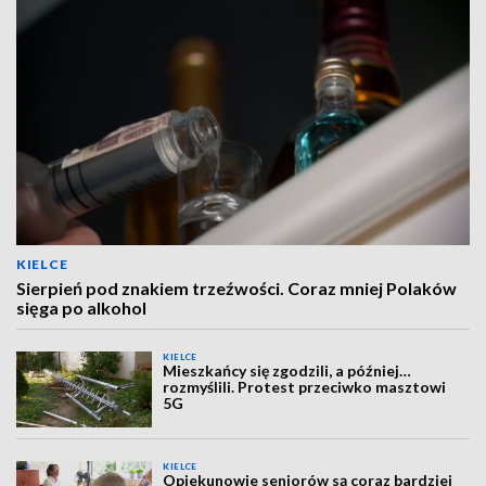
KIELCE
Sierpień pod znakiem trzeźwości. Coraz mniej Polaków
sięga po alkohol
KIELCE
Mieszkańcy się zgodzili, a później…
rozmyślili. Protest przeciwko masztowi
5G
KIELCE
Opiekunowie seniorów są coraz bardziej