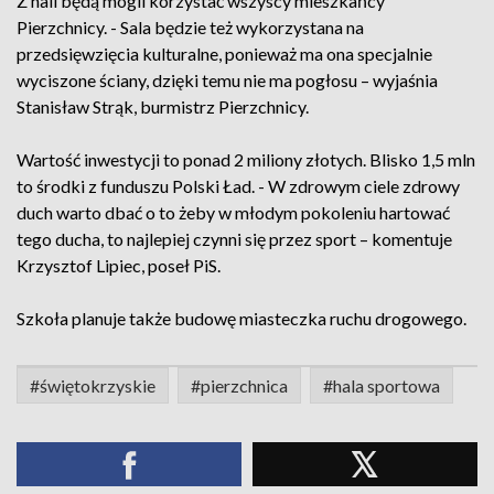
Z hali będą mogli korzystać wszyscy mieszkańcy
Pierzchnicy. - Sala będzie też wykorzystana na
przedsięwzięcia kulturalne, ponieważ ma ona specjalnie
wyciszone ściany, dzięki temu nie ma pogłosu – wyjaśnia
Stanisław Strąk, burmistrz Pierzchnicy.
Wartość inwestycji to ponad 2 miliony złotych. Blisko 1,5 mln
to środki z funduszu Polski Ład. - W zdrowym ciele zdrowy
duch warto dbać o to żeby w młodym pokoleniu hartować
tego ducha, to najlepiej czynni się przez sport – komentuje
Krzysztof Lipiec, poseł PiS.
Szkoła planuje także budowę miasteczka ruchu drogowego.
#świętokrzyskie
#pierzchnica
#hala sportowa