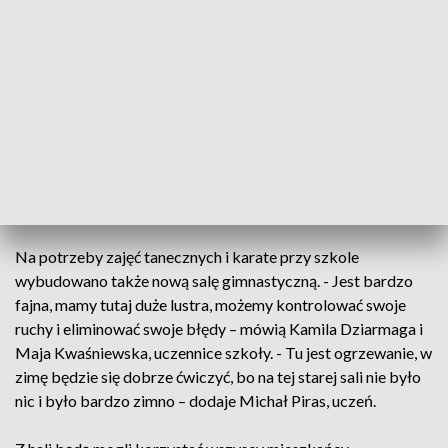
naprawdę pomaga – opowiada Natalia Szwarc.
Ale by gra była przyjemnością konieczna jest dobra
infrastruktura. Dziś przy szkole w Pierzchnicy oddano do
użytku zmodernizowane boisko. - Teraz jest dobra murawa,
wcześniej były dziury, były też gumki, więc jak
wychodziliśmy mieliśmy czarne skarpety. A teraz jest super i
naprawdę każdy uczeń cieszy się z tego nowego boiska –
zapewnia Natalia Szwarc.
Na potrzeby zajęć tanecznych i karate przy szkole
wybudowano także nową salę gimnastyczną. - Jest bardzo
fajna, mamy tutaj duże lustra, możemy kontrolować swoje
ruchy i eliminować swoje błędy – mówią Kamila Dziarmaga i
Maja Kwaśniewska, uczennice szkoły. - Tu jest ogrzewanie, w
zimę będzie się dobrze ćwiczyć, bo na tej starej sali nie było
nic i było bardzo zimno – dodaje Michał Piras, uczeń.