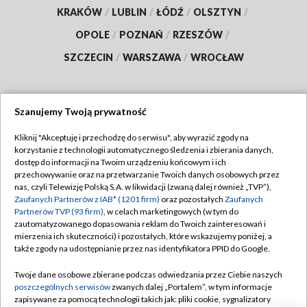
KRAKÓW
/
LUBLIN
/
ŁÓDŹ
/
OLSZTYN
/
OPOLE
/
POZNAŃ
/
RZESZÓW
/
SZCZECIN
/
WARSZAWA
/
WROCŁAW
Szanujemy Twoją prywatność
Dołącz do nas:
Kliknij "Akceptuję i przechodzę do serwisu", aby wyrazić zgody na
korzystanie z technologii automatycznego śledzenia i zbierania danych,
TVP
dostęp do informacji na Twoim urządzeniu końcowym i ich
Abonament TVP
przechowywanie oraz na przetwarzanie Twoich danych osobowych przez
Regulamin TVP
nas, czyli Telewizję Polską S.A. w likwidacji (zwaną dalej również „TVP”),
Emisja w TVP
Polityka prywatności
Zaufanych Partnerów z IAB* (1201 firm)
oraz pozostałych
Zaufanych
Partnerów TVP (93 firm)
, w celach marketingowych (w tym do
Centrum informacji TVP
Moje zgody
zautomatyzowanego dopasowania reklam do Twoich zainteresowań i
mierzenia ich skuteczności) i pozostałych, które wskazujemy poniżej, a
Naziemna Telewizja Cyfrowa
Pomoc
także zgody na udostępnianie przez nas identyfikatora PPID do Google.
Sklep TVP
Biuro reklamy
Twoje dane osobowe zbierane podczas odwiedzania przez Ciebie naszych
Rada Programowa
Kontakt
poszczególnych serwisów
zwanych dalej „Portalem”, w tym informacje
zapisywane za pomocą technologii takich jak: pliki cookie, sygnalizatory
System NOS