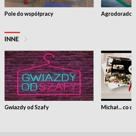
Pole do współpracy
Agrodoradcy 
INNE
Gwiazdy od Szafy
Michał... co dz