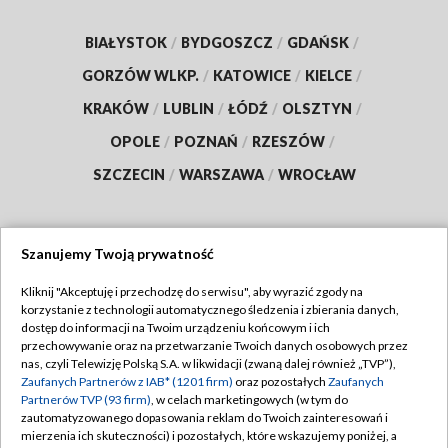
BIAŁYSTOK
/
BYDGOSZCZ
/
GDAŃSK
/
GORZÓW WLKP.
/
KATOWICE
/
KIELCE
/
KRAKÓW
/
LUBLIN
/
ŁÓDŹ
/
OLSZTYN
/
OPOLE
/
POZNAŃ
/
RZESZÓW
/
SZCZECIN
/
WARSZAWA
/
WROCŁAW
Szanujemy Twoją prywatność
Dołącz do nas:
Kliknij "Akceptuję i przechodzę do serwisu", aby wyrazić zgody na
korzystanie z technologii automatycznego śledzenia i zbierania danych,
TVP
dostęp do informacji na Twoim urządzeniu końcowym i ich
Abonament TVP
przechowywanie oraz na przetwarzanie Twoich danych osobowych przez
Regulamin TVP
nas, czyli Telewizję Polską S.A. w likwidacji (zwaną dalej również „TVP”),
Emisja w TVP
Zaufanych Partnerów z IAB* (1201 firm)
oraz pozostałych
Zaufanych
Polityka prywatności
Partnerów TVP (93 firm)
, w celach marketingowych (w tym do
Centrum informacji TVP
Moje zgody
zautomatyzowanego dopasowania reklam do Twoich zainteresowań i
mierzenia ich skuteczności) i pozostałych, które wskazujemy poniżej, a
Naziemna Telewizja Cyfrowa
Pomoc