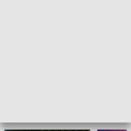
Informator kulturalny
Drzwi do kult
TECHNIKA I MOTORYZACJA
WYPOCZYNEK I REKREACJA