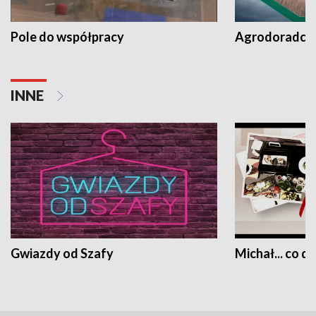
Pole do współpracy
Agrodoradcy 
INNE
Gwiazdy od Szafy
Michał... co dz