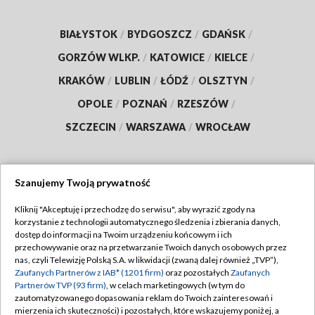
BIAŁYSTOK
/
BYDGOSZCZ
/
GDAŃSK
/
GORZÓW WLKP.
/
KATOWICE
/
KIELCE
/
KRAKÓW
/
LUBLIN
/
ŁÓDŹ
/
OLSZTYN
/
OPOLE
/
POZNAŃ
/
RZESZÓW
/
SZCZECIN
/
WARSZAWA
/
WROCŁAW
Szanujemy Twoją prywatność
Dołącz do nas:
Kliknij "Akceptuję i przechodzę do serwisu", aby wyrazić zgody na
korzystanie z technologii automatycznego śledzenia i zbierania danych,
TVP
dostęp do informacji na Twoim urządzeniu końcowym i ich
Abonament TVP
przechowywanie oraz na przetwarzanie Twoich danych osobowych przez
Regulamin TVP
nas, czyli Telewizję Polską S.A. w likwidacji (zwaną dalej również „TVP”),
Emisja w TVP
Zaufanych Partnerów z IAB* (1201 firm)
oraz pozostałych
Zaufanych
Polityka prywatności
Partnerów TVP (93 firm)
, w celach marketingowych (w tym do
Centrum informacji TVP
Moje zgody
zautomatyzowanego dopasowania reklam do Twoich zainteresowań i
mierzenia ich skuteczności) i pozostałych, które wskazujemy poniżej, a