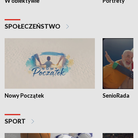
W obiektywie
Portrety
SPOŁECZEŃSTWO
Nowy Początek
SenioRada
SPORT