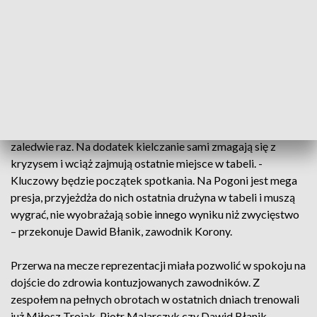
ciu kolejkach zajmują ostatnie bezpieczne miejsce tuż nad
strefa spadkowa. - Wiemy jakie i jak jakościowe atuty ma
Pogoń bo nie ma co tutaj zakłamywać rzeczywistości, to jest
drużyna jakościowo bardzo dobra… choć ma swoje problemy
– mówi Kamil Kuzera, trener korony Kielce.
Okazja na zwycięstwo jest dobra, ale Szczecin to trudny
teren dla Korony. Żółto-czerwoni na 13 spotkań wygrali tutaj
zaledwie raz. Na dodatek kielczanie sami zmagają się z
kryzysem i wciąż zajmują ostatnie miejsce w tabeli. -
Kluczowy będzie początek spotkania. Na Pogoni jest mega
presja, przyjeżdża do nich ostatnia drużyna w tabeli i muszą
wygrać, nie wyobrażają sobie innego wyniku niż zwycięstwo
– przekonuje Dawid Błanik, zawodnik Korony.
Przerwa na mecze reprezentacji miała pozwolić w spokoju na
dojście do zdrowia kontuzjowanych zawodników. Z
zespołem na pełnych obrotach w ostatnich dniach trenowali
już Miłosz Trojak, Piotr Malarczyk czy Dawid Błanik.