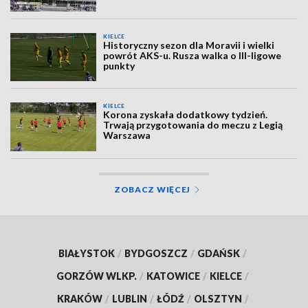
KIELCE
Historyczny sezon dla Moravii i wielki
powrót AKS-u. Rusza walka o III-ligowe
punkty
KIELCE
Korona zyskała dodatkowy tydzień.
Trwają przygotowania do meczu z Legią
Warszawa
ZOBACZ WIĘCEJ
BIAŁYSTOK
/
BYDGOSZCZ
/
GDAŃSK
/
GORZÓW WLKP.
/
KATOWICE
/
KIELCE
/
KRAKÓW
/
LUBLIN
/
ŁÓDŹ
/
OLSZTYN
/