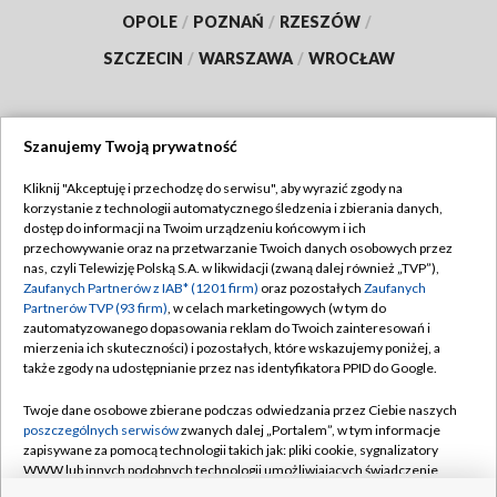
OPOLE
/
POZNAŃ
/
RZESZÓW
/
SZCZECIN
/
WARSZAWA
/
WROCŁAW
Szanujemy Twoją prywatność
Dołącz do nas:
Kliknij "Akceptuję i przechodzę do serwisu", aby wyrazić zgody na
korzystanie z technologii automatycznego śledzenia i zbierania danych,
TVP
dostęp do informacji na Twoim urządzeniu końcowym i ich
Abonament TVP
przechowywanie oraz na przetwarzanie Twoich danych osobowych przez
Regulamin TVP
nas, czyli Telewizję Polską S.A. w likwidacji (zwaną dalej również „TVP”),
Emisja w TVP
Polityka prywatności
Zaufanych Partnerów z IAB* (1201 firm)
oraz pozostałych
Zaufanych
Partnerów TVP (93 firm)
, w celach marketingowych (w tym do
Centrum informacji TVP
Moje zgody
zautomatyzowanego dopasowania reklam do Twoich zainteresowań i
mierzenia ich skuteczności) i pozostałych, które wskazujemy poniżej, a
Naziemna Telewizja Cyfrowa
Pomoc
także zgody na udostępnianie przez nas identyfikatora PPID do Google.
Sklep TVP
Biuro reklamy
Twoje dane osobowe zbierane podczas odwiedzania przez Ciebie naszych
Rada Programowa
Kontakt
poszczególnych serwisów
zwanych dalej „Portalem”, w tym informacje
zapisywane za pomocą technologii takich jak: pliki cookie, sygnalizatory
System NOS
WWW lub innych podobnych technologii umożliwiających świadczenie
dopasowanych i bezpiecznych usług, personalizację treści oraz reklam,