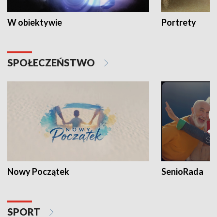
W obiektywie
Portrety
SPOŁECZEŃSTWO
Nowy Początek
SenioRada
SPORT