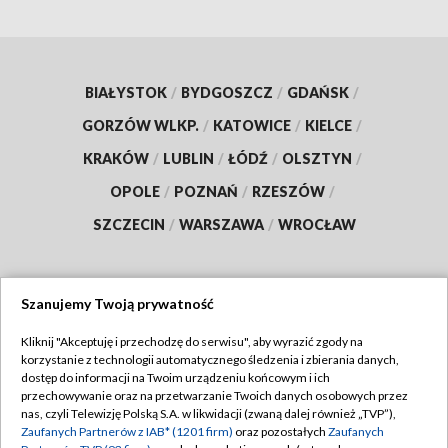
BIAŁYSTOK
/
BYDGOSZCZ
/
GDAŃSK
/
GORZÓW WLKP.
/
KATOWICE
/
KIELCE
/
KRAKÓW
/
LUBLIN
/
ŁÓDŹ
/
OLSZTYN
/
OPOLE
/
POZNAŃ
/
RZESZÓW
/
SZCZECIN
/
WARSZAWA
/
WROCŁAW
Szanujemy Twoją prywatność
Dołącz do nas:
Kliknij "Akceptuję i przechodzę do serwisu", aby wyrazić zgody na
korzystanie z technologii automatycznego śledzenia i zbierania danych,
TVP
dostęp do informacji na Twoim urządzeniu końcowym i ich
Abonament TVP
przechowywanie oraz na przetwarzanie Twoich danych osobowych przez
Regulamin TVP
nas, czyli Telewizję Polską S.A. w likwidacji (zwaną dalej również „TVP”),
Emisja w TVP
Zaufanych Partnerów z IAB* (1201 firm)
oraz pozostałych
Zaufanych
Polityka prywatności