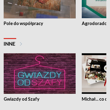
Pole do współpracy
Agrodoradcy 
INNE
Gwiazdy od Szafy
Michał... co dz