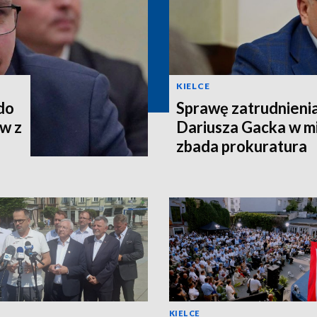
KIELCE
 do
Sprawę zatrudnieni
w z
Dariusza Gacka w mi
zbada prokuratura
KIELCE