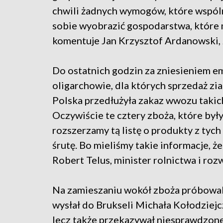
chwili żadnych wymogów, które wspólna
sobie wyobrazić gospodarstwa, które m
komentuje Jan Krzysztof Ardanowski, 
Do ostatnich godzin za zniesieniem e
oligarchowie, dla których sprzedaż zia
Polska przedłużyła zakaz wwozu takic
Oczywiście te cztery zboża, które były 
rozszerzamy tą listę o produkty z tyc
śrutę. Bo mieliśmy takie informacje, ż
Robert Telus, minister rolnictwa i roz
Na zamieszaniu wokół zboża próbowali
wysłał do Brukseli Michała Kołodziejcza
lecz także przekazywał niesprawdzon