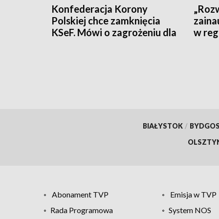
Konfederacja Korony
„Rozw
Polskiej chce zamknięcia
zaina
KSeF. Mówi o zagrożeniu dla
w reg
firm
polity
BIAŁYSTOK
/
BYDGO
OLSZTY
Abonament TVP
Emisja w TVP
Rada Programowa
System NOS