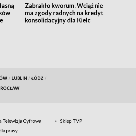
łasną
Zabrakło kworum. Wciąż nie
ików
ma zgody radnych na kredyt
ze
konsolidacyjny dla Kielc
KÓW
/
LUBLIN
/
ŁÓDŹ
/
ROCŁAW
 Telewizja Cyfrowa
Sklep TVP
la prasy