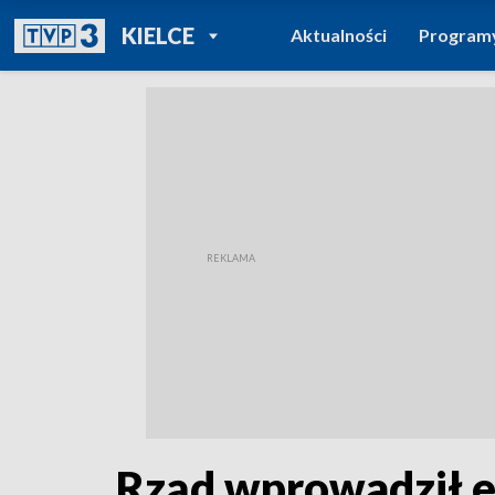
POWRÓT DO
KIELCE
Aktualności
Program
TVP REGIONY
Rząd wprowadził e