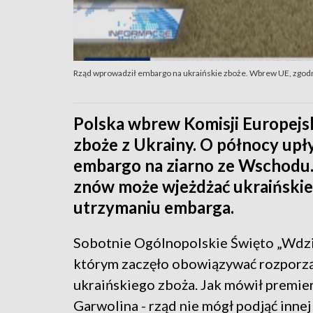
Rząd wprowadził embargo na ukraińskie zboże. Wbrew UE, zgodn
Polska wbrew Komisji Europejsk
zboże z Ukrainy. O północy up
embargo na ziarno ze Wschodu. 
znów może wjeżdżać ukraińskie
utrzymaniu embarga.
Sobotnie Ogólnopolskie Święto „Wdzię
którym zaczęło obowiązywać rozporzą
ukraińskiego zboża. Jak mówił premi
Garwolina - rząd nie mógł podjąć innej