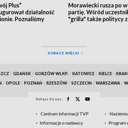
ój Plus”
Morawiecki rusza po w
ugurował działalność
partię. Wśród uczestn
ionie. Poznaliśmy
"grilla" także politycy 
czne plany i... działaczy
Świętokrzyskiego
ZOBACZ WIĘCEJ
SZCZ
/
GDAŃSK
/
GORZÓW WLKP.
/
KATOWICE
/
KIELCE
/
KRA
N
/
OPOLE
/
POZNAŃ
/
RZESZÓW
/
SZCZECIN
/
WARSZAWA
/
W
Dołącz do nas:
Centrum informacji TVP
Naziemna
Informacje o nadawcy
Program d