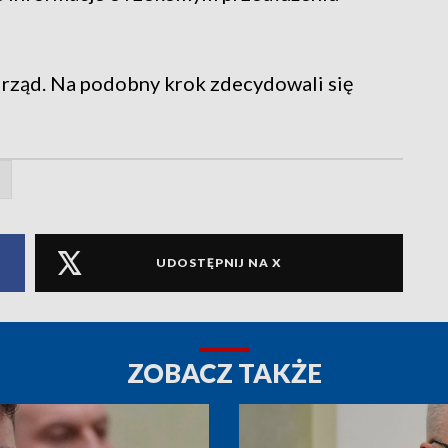
 rząd. Na podobny krok zdecydowali się
UDOSTĘPNIJ NA X
ZOBACZ TAKŻE