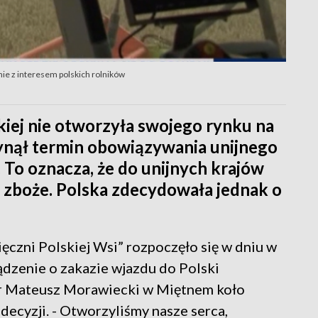
ie z interesem polskich rolników
iej nie otworzyła swojego rynku na
łynął termin obowiązywania unijnego
To oznacza, że do unijnych krajów
 zboże. Polska zdecydowała jednak o
czni Polskiej Wsi” rozpoczęło się w dniu w
dzenie o zakazie wjazdu do Polski
er Mateusz Morawiecki w Miętnem koło
 decyzji. - Otworzyliśmy nasze serca,