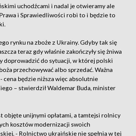
skimi uchodźcami i nadal je otwieramy ale
Prawa i Sprawiedliwości robi to i będzie to
i.
go rynku na zboże z Ukrainy. Gdyby tak się
łaszcza teraz gdy właśnie zakończyły się żniwa
y doprowadzić do sytuacji, w której polski
 zboża przechowywać albo sprzedać. Ważna
 - cena będzie niższa więc absolutnie
kiego – stwierdził Waldemar Buda, minister
t objęte unijnymi opłatami, a tamtejsi rolnicy
użych kosztów modernizacji swoich
kiej. - Rolnictwo ukraińskie nie spełnia w tej