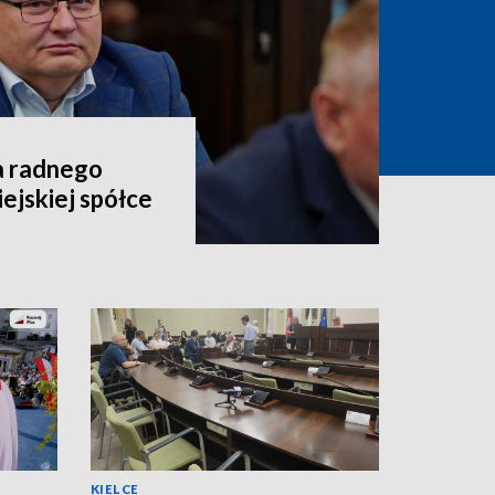
a radnego
ejskiej spółce
KIELCE