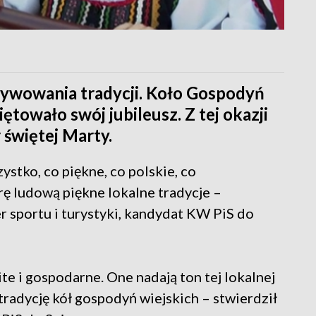
ultywowania tradycji. Koło Gospodyń
ętowało swój jubileusz. Z tej okazji
świętej Marty.
stko, co piękne, co polskie, co
rę ludową piękne lokalne tradycje –
 sportu i turystyki, kandydat KW PiS do
ite i gospodarne. One nadają ton tej lokalnej
tradycję kół gospodyń wiejskich – stwierdził