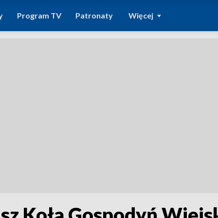
y
Program TV
Patronaty
Więcej
usz Koła Gospodyń Wiejs