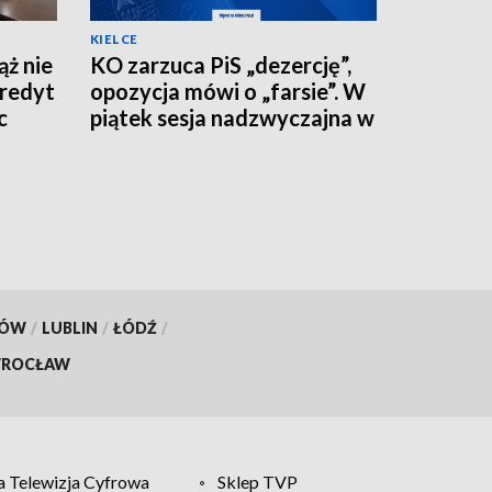
KIELCE
ż nie
KO zarzuca PiS „dezercję”,
kredyt
opozycja mówi o „farsie”. W
c
piątek sesja nadzwyczajna w
kieleckim ratuszu
KÓW
/
LUBLIN
/
ŁÓDŹ
/
ROCŁAW
 Telewizja Cyfrowa
Sklep TVP