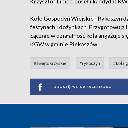
Krzysztof Lipiec, poseł i kandydat KW
Koło Gospodyń Wiejskich Rykoszyn dzi
festynach i dożynkach. Przygotowują l
Łącznie w działalność koła angażuje si
KGW w gminie Piekoszów.
#świętokrzyskie
#rykoszyn
#koła 
UDOSTĘPNIJ NA FACEBOOKU