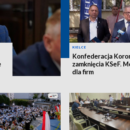
KIELCE
Konfederacja Koron
e
zamknięcia KSeF. M
dla firm