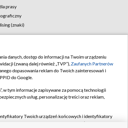
la prasy
tograficzny
sing (znaki)
klamy
Kontakt
rania danych, dostęp do informacji na Twoim urządzeniu
idacji (zwaną dalej również „TVP”),
Zaufanych Partnerów
anego dopasowania reklam do Twoich zainteresowań i
a PPID do Google.
”, w tym informacje zapisywane za pomocą technologii
zpiecznych usług, personalizację treści oraz reklam,
identyfikatory Twoich urządzeń końcowych i identyfikatory
P,
Zaufanych Partnerów z IAB
oraz pozostałych
Zaufanych