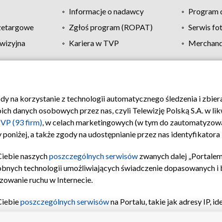
Informacje o nadawcy
Program d
zetargowe
Zgłoś program (ROPAT)
Serwis fo
wizyjna
Kariera w TVP
Merchandi
Polityka prywatności
Moje zgody
Pomoc
Biuro re
ody na korzystanie z technologii automatycznego śledzenia i zbie
 danych osobowych przez nas, czyli Telewizję Polską S.A. w likw
VP (93 firm)
, w celach marketingowych (w tym do zautomatyzow
 poniżej, a także zgody na udostępnianie przez nas identyfikator
Ciebie naszych
poszczególnych serwisów
zwanych dalej „Portalem
obnych technologii umożliwiających świadczenie dopasowanych i be
zowanie ruchu w Internecie.
Ciebie
poszczególnych serwisów
na Portalu, takie jak adresy IP, 
sach Portalu czy historia odwiedzin będą przetwarzane przez TV