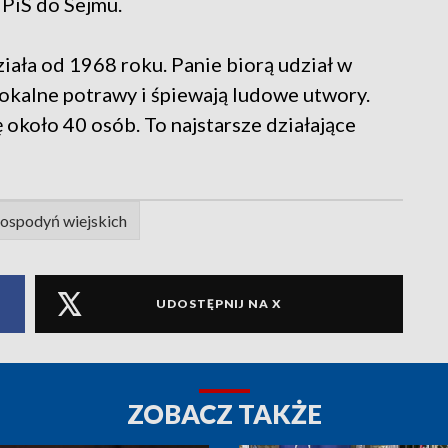
 PiS do Sejmu.
ała od 1968 roku. Panie biorą udział w
okalne potrawy i śpiewają ludowe utwory.
ę około 40 osób. To najstarsze działające
gospodyń wiejskich
UDOSTĘPNIJ NA X
ZOBACZ TAKŻE