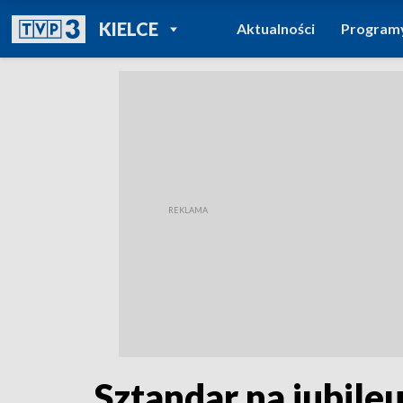
POWRÓT DO
KIELCE
Aktualności
Program
TVP REGIONY
Sztandar na jubile