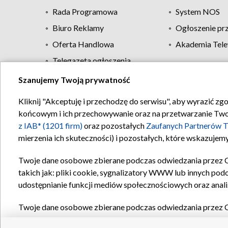
Rada Programowa
System NOS
Biuro Reklamy
Ogłoszenie pr
Oferta Handlowa
Akademia Tele
Telegazeta ogłoszenia
Szanujemy Twoją prywatność
Regulamin TVP
Kliknij "Akceptuję i przechodzę do serwisu", aby wyrazić zg
końcowym i ich przechowywanie oraz na przetwarzanie Twoich
z IAB* (1201 firm)
oraz pozostałych
Zaufanych Partnerów T
mierzenia ich skuteczności) i pozostałych, które wskazujemy
Twoje dane osobowe zbierane podczas odwiedzania przez 
takich jak: pliki cookie, sygnalizatory WWW lub innych pod
udostępnianie funkcji mediów społecznościowych oraz anali
Twoje dane osobowe zbierane podczas odwiedzania przez 
plików cookie, informacje o Twoich wyszukiwaniach w serwi