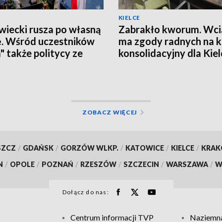
KIELCE
iecki rusza po własną
Zabrakło kworum. Wcią
ę. Wśród uczestników
ma zgody radnych na 
a" także politycy ze
konsolidacyjny dla Kiel
okrzyskiego
ZOBACZ WIĘCEJ
SZCZ
/
GDAŃSK
/
GORZÓW WLKP.
/
KATOWICE
/
KIELCE
/
KRA
N
/
OPOLE
/
POZNAŃ
/
RZESZÓW
/
SZCZECIN
/
WARSZAWA
/
W
Dołącz do nas:
Centrum informacji TVP
Naziemna