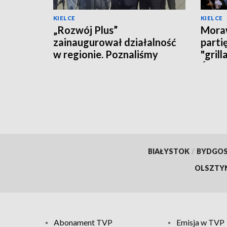
KIELCE
KIELCE
„Rozwój Plus”
Moraw
zainaugurował działalność
parti
w regionie. Poznaliśmy
"grill
polityczne plany i... działaczy
Święt
BIAŁYSTOK
/
BYDGO
OLSZTY
Abonament TVP
Emisja w TVP