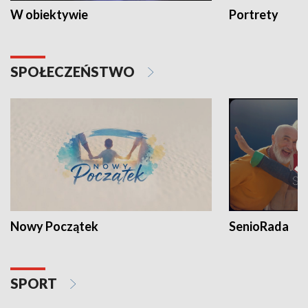
W obiektywie
Portrety
SPOŁECZEŃSTWO
Nowy Początek
SenioRada
SPORT