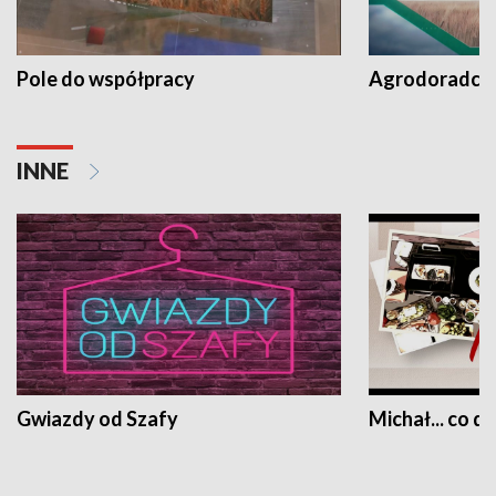
Pole do współpracy
Agrodoradcy 
INNE
Gwiazdy od Szafy
Michał... co dz