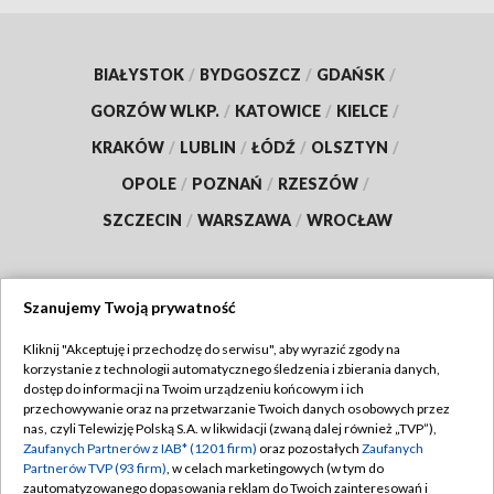
BIAŁYSTOK
/
BYDGOSZCZ
/
GDAŃSK
/
GORZÓW WLKP.
/
KATOWICE
/
KIELCE
/
KRAKÓW
/
LUBLIN
/
ŁÓDŹ
/
OLSZTYN
/
OPOLE
/
POZNAŃ
/
RZESZÓW
/
SZCZECIN
/
WARSZAWA
/
WROCŁAW
Szanujemy Twoją prywatność
Dołącz do nas:
Kliknij "Akceptuję i przechodzę do serwisu", aby wyrazić zgody na
korzystanie z technologii automatycznego śledzenia i zbierania danych,
TVP
dostęp do informacji na Twoim urządzeniu końcowym i ich
Abonament TVP
przechowywanie oraz na przetwarzanie Twoich danych osobowych przez
Regulamin TVP
nas, czyli Telewizję Polską S.A. w likwidacji (zwaną dalej również „TVP”),
Emisja w TVP
Zaufanych Partnerów z IAB* (1201 firm)
oraz pozostałych
Zaufanych
Polityka prywatności
Partnerów TVP (93 firm)
, w celach marketingowych (w tym do
Centrum informacji TVP
Moje zgody
zautomatyzowanego dopasowania reklam do Twoich zainteresowań i