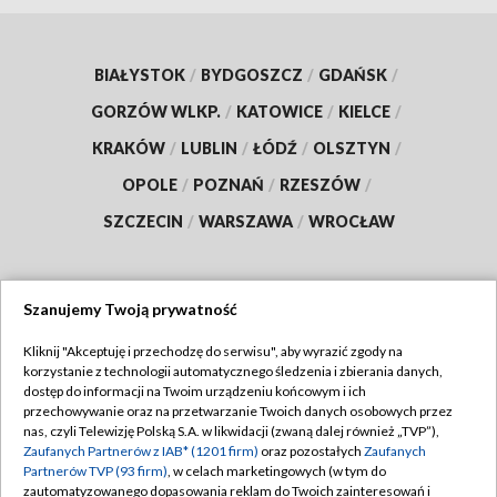
BIAŁYSTOK
/
BYDGOSZCZ
/
GDAŃSK
/
GORZÓW WLKP.
/
KATOWICE
/
KIELCE
/
KRAKÓW
/
LUBLIN
/
ŁÓDŹ
/
OLSZTYN
/
OPOLE
/
POZNAŃ
/
RZESZÓW
/
SZCZECIN
/
WARSZAWA
/
WROCŁAW
Szanujemy Twoją prywatność
Dołącz do nas:
Kliknij "Akceptuję i przechodzę do serwisu", aby wyrazić zgody na
korzystanie z technologii automatycznego śledzenia i zbierania danych,
TVP
dostęp do informacji na Twoim urządzeniu końcowym i ich
Abonament TVP
przechowywanie oraz na przetwarzanie Twoich danych osobowych przez
Regulamin TVP
nas, czyli Telewizję Polską S.A. w likwidacji (zwaną dalej również „TVP”),
Emisja w TVP
Zaufanych Partnerów z IAB* (1201 firm)
oraz pozostałych
Zaufanych
Polityka prywatności
Partnerów TVP (93 firm)
, w celach marketingowych (w tym do
Centrum informacji TVP
Moje zgody
zautomatyzowanego dopasowania reklam do Twoich zainteresowań i