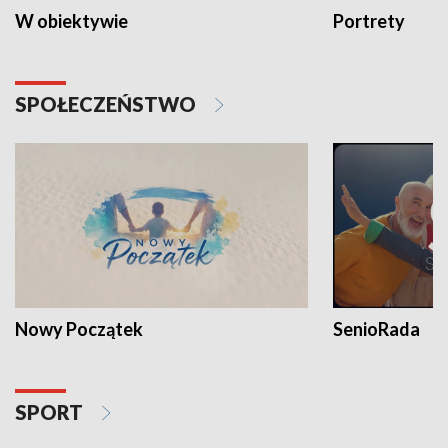
W obiektywie
Portrety
SPOŁECZEŃSTWO
Nowy Początek
SenioRada
SPORT