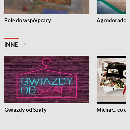
Pole do współpracy
Agrodoradcy 
INNE
Gwiazdy od Szafy
Michał... co dz