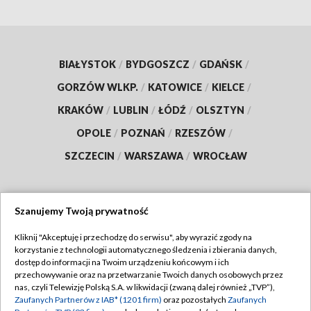
BIAŁYSTOK
/
BYDGOSZCZ
/
GDAŃSK
/
GORZÓW WLKP.
/
KATOWICE
/
KIELCE
/
KRAKÓW
/
LUBLIN
/
ŁÓDŹ
/
OLSZTYN
/
OPOLE
/
POZNAŃ
/
RZESZÓW
/
SZCZECIN
/
WARSZAWA
/
WROCŁAW
Szanujemy Twoją prywatność
Dołącz do nas:
Kliknij "Akceptuję i przechodzę do serwisu", aby wyrazić zgody na
korzystanie z technologii automatycznego śledzenia i zbierania danych,
TVP
dostęp do informacji na Twoim urządzeniu końcowym i ich
Abonament TVP
przechowywanie oraz na przetwarzanie Twoich danych osobowych przez
Regulamin TVP
nas, czyli Telewizję Polską S.A. w likwidacji (zwaną dalej również „TVP”),
Emisja w TVP
Zaufanych Partnerów z IAB* (1201 firm)
oraz pozostałych
Zaufanych
Polityka prywatności