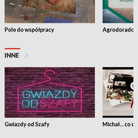
Pole do współpracy
Agrodoradcy 
INNE
Gwiazdy od Szafy
Michał... co dz