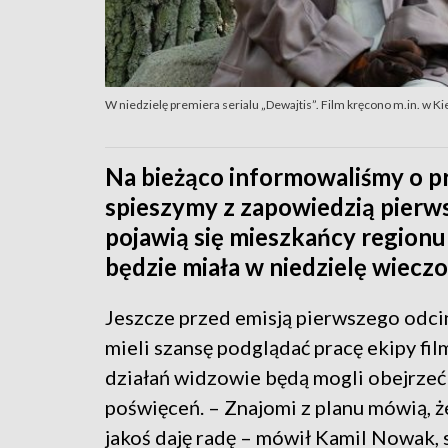
W niedzielę premiera serialu „Dewajtis”. Film kręcono m.in. w Ki
Na bieżąco informowaliśmy o pra
spieszymy z zapowiedzią pierws
pojawią się mieszkańcy regionu
będzie miała w niedzielę wiecz
Jeszcze przed emisją pierwszego odci
mieli szansę podglądać pracę ekipy fi
działań widzowie będą mogli obejrzeć 
poświęceń. – Znajomi z planu mówią, że
jakoś daję radę – mówił Kamil Nowak, s