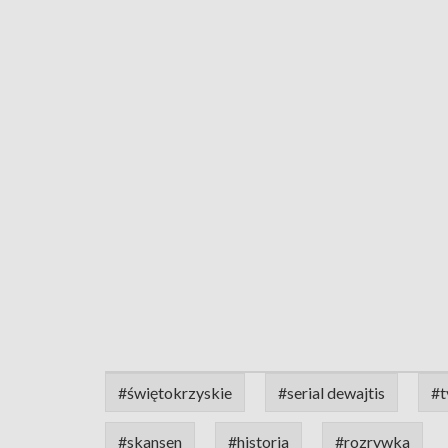
#świętokrzyskie
#serial dewajtis
#t
#skansen
#historia
#rozrywka