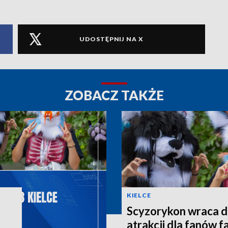
UDOSTĘPNIJ NA X
ZOBACZ TAKŻE
KIELCE
Scyzorykon wraca do
atrakcji dla fanów fa