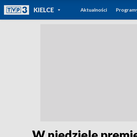
POWRÓT DO
KIELCE
Aktualności
Program
TVP REGIONY
W niedzielę premie