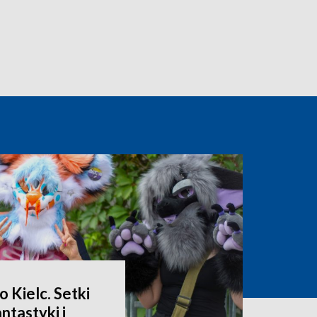
 Kielc. Setki
ntastyki i