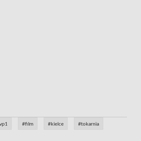
vp1
#film
#kielce
#tokarnia