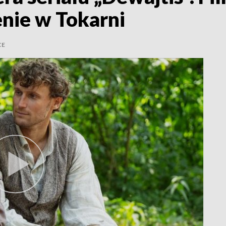
enie w Tokarni
CE