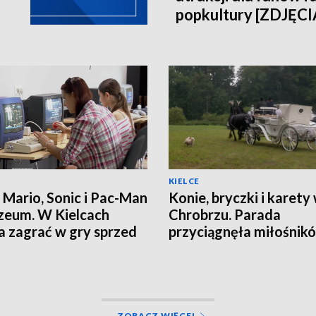
popkultury [ZDJĘCI
KIELCE
 Mario, Sonic i Pac-Man
Konie, bryczki i karety
eum. W Kielcach
Chrobrzu. Parada
 zagrać w gry sprzed
przyciągnęła miłośnik
tradycji
ZOBACZ WIĘCEJ