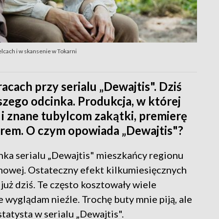
elcach i w skansenie w Tokarni
cach przy serialu „Dewajtis". Dziś
zego odcinka. Produkcja, w której
 i znane tubylcom zakątki, premierę
orem. O czym opowiada „Dewajtis"?
nka serialu „Dewajtis" mieszkańcy regionu
lmowej. Ostateczny efekt kilkumiesięcznych
już dziś. Te często kosztowały wiele
 wyglądam nieźle. Trochę buty mnie piją, ale
tatysta w serialu „Dewajtis".