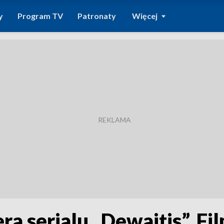
y
Program TV
Patronaty
Więcej
ra serialu „Dewajtis”. Fi