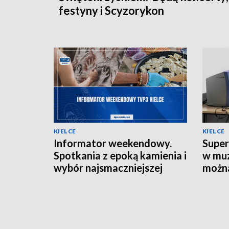
festyny i Scyzorykon
KIELCE
KIELCE
Informator weekendowy.
Super
Spotkania z epoką kamienia i
w muz
wybór najsmaczniejszej
można
potrawy powiatu
lat
kieleckiego