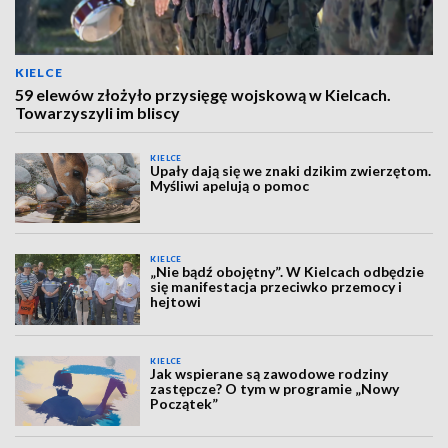
KIELCE
59 elewów złożyło przysięgę wojskową w Kielcach.
Towarzyszyli im bliscy
KIELCE
Upały dają się we znaki dzikim zwierzętom.
Myśliwi apelują o pomoc
KIELCE
„Nie bądź obojętny”. W Kielcach odbędzie
się manifestacja przeciwko przemocy i
hejtowi
KIELCE
Jak wspierane są zawodowe rodziny
zastępcze? O tym w programie „Nowy
Początek”