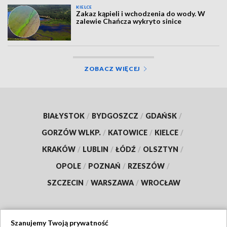
KIELCE
Zakaz kąpieli i wchodzenia do wody. W
zalewie Chańcza wykryto sinice
ZOBACZ WIĘCEJ
BIAŁYSTOK
/
BYDGOSZCZ
/
GDAŃSK
/
GORZÓW WLKP.
/
KATOWICE
/
KIELCE
/
KRAKÓW
/
LUBLIN
/
ŁÓDŹ
/
OLSZTYN
/
OPOLE
/
POZNAŃ
/
RZESZÓW
/
SZCZECIN
/
WARSZAWA
/
WROCŁAW
Szanujemy Twoją prywatność