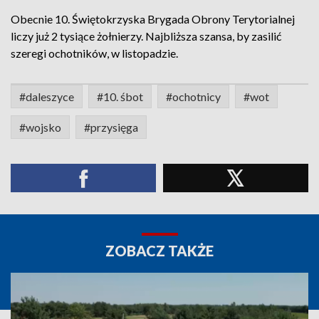
Obecnie 10. Świętokrzyska Brygada Obrony Terytorialnej
liczy już 2 tysiące żołnierzy. Najbliższa szansa, by zasilić
szeregi ochotników, w listopadzie.
#daleszyce
#10. śbot
#ochotnicy
#wot
#wojsko
#przysięga
ZOBACZ TAKŻE