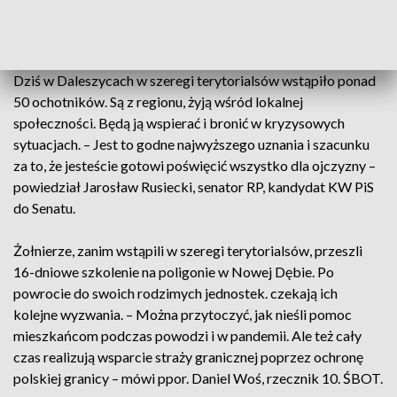
wstąpienie do wojska jako lekarz wojskowy – dodaje
Wiktoria Nowak.
Dziś w Daleszycach w szeregi terytorialsów wstąpiło ponad
50 ochotników. Są z regionu, żyją wśród lokalnej
społeczności. Będą ją wspierać i bronić w kryzysowych
sytuacjach. – Jest to godne najwyższego uznania i szacunku
za to, że jesteście gotowi poświęcić wszystko dla ojczyzny –
powiedział Jarosław Rusiecki, senator RP, kandydat KW PiS
do Senatu.
Żołnierze, zanim wstąpili w szeregi terytorialsów, przeszli
16-dniowe szkolenie na poligonie w Nowej Dębie. Po
powrocie do swoich rodzimych jednostek. czekają ich
kolejne wyzwania. – Można przytoczyć, jak nieśli pomoc
mieszkańcom podczas powodzi i w pandemii. Ale też cały
czas realizują wsparcie straży granicznej poprzez ochronę
polskiej granicy – mówi ppor. Daniel Woś, rzecznik 10. ŚBOT.