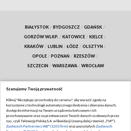
BIAŁYSTOK
/
BYDGOSZCZ
/
GDAŃSK
/
GORZÓW WLKP.
/
KATOWICE
/
KIELCE
/
KRAKÓW
/
LUBLIN
/
ŁÓDŹ
/
OLSZTYN
/
OPOLE
/
POZNAŃ
/
RZESZÓW
/
SZCZECIN
/
WARSZAWA
/
WROCŁAW
Szanujemy Twoją prywatność
Dołącz do nas:
Kliknij "Akceptuję i przechodzę do serwisu", aby wyrazić zgody na
korzystanie z technologii automatycznego śledzenia i zbierania danych,
TVP
dostęp do informacji na Twoim urządzeniu końcowym i ich
Abonament TVP
przechowywanie oraz na przetwarzanie Twoich danych osobowych przez
Regulamin TVP
nas, czyli Telewizję Polską S.A. w likwidacji (zwaną dalej również „TVP”),
Emisja w TVP
Zaufanych Partnerów z IAB* (1201 firm)
oraz pozostałych
Zaufanych
Polityka prywatności