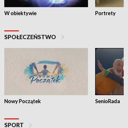
W obiektywie
Portrety
SPOŁECZEŃSTWO
Nowy Początek
SenioRada
SPORT