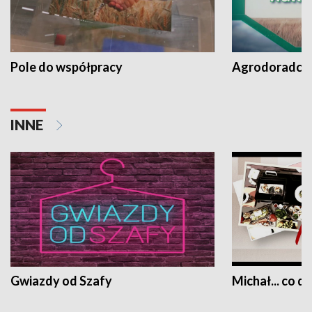
Pole do współpracy
Agrodoradcy 
INNE
Gwiazdy od Szafy
Michał... co dz