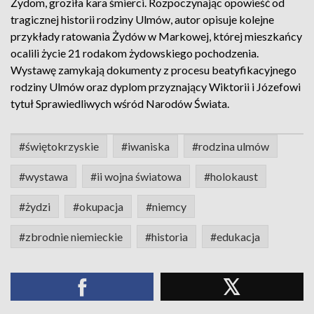
Żydom, groziła kara śmierci. Rozpoczynając opowieść od
tragicznej historii rodziny Ulmów, autor opisuje kolejne
przykłady ratowania Żydów w Markowej, której mieszkańcy
ocalili życie 21 rodakom żydowskiego pochodzenia.
Wystawę zamykają dokumenty z procesu beatyfikacyjnego
rodziny Ulmów oraz dyplom przyznający Wiktorii i Józefowi
tytuł Sprawiedliwych wśród Narodów Świata.
#świętokrzyskie
#iwaniska
#rodzina ulmów
#wystawa
#ii wojna światowa
#holokaust
#żydzi
#okupacja
#niemcy
#zbrodnie niemieckie
#historia
#edukacja