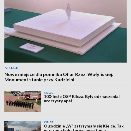
KIELCE
Nowe miejsce dla pomnika Ofiar Rzezi Wołyńskiej.
Monument stanie przy Kadzielni
KIELCE
100-lecie OSP Bilcza. Były odznaczenia i
uroczysty apel
KIELCE
O godzinie „W” zatrzymały się Kielce. Tak
uczczono bohaterów powstania