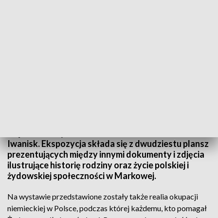
Mieszkańcy Iwanisk mogą obejrzeć wystawę prezentującą historię rodziny
Ulmów
Wędrowna wystawa o rodzinie Ulmów zawitała do
Iwanisk. Ekspozycja składa się z dwudziestu plansz
prezentujących między innymi dokumenty i zdjęcia
ilustrujące historię rodziny oraz życie polskiej i
żydowskiej społeczności w Markowej.
Na wystawie przedstawione zostały także realia okupacji
niemieckiej w Polsce, podczas której każdemu, kto pomagał