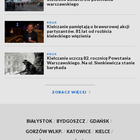
warszawskiego
KIELCE
Kielczanie pamiętają o brawurowej akcji
partyzantów. 81 lat od rozbicia
kieleckiego więzienia
KIELCE
Kielczanie uczczą 82. rocznicę Powstania
Warszawskiego. Na ul. Sienkiewicza stanie
barykada
ZOBACZ WIĘCEJ
BIAŁYSTOK
/
BYDGOSZCZ
/
GDAŃSK
/
GORZÓW WLKP.
/
KATOWICE
/
KIELCE
/