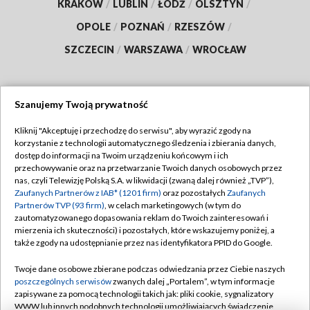
KRAKÓW
/
LUBLIN
/
ŁÓDŹ
/
OLSZTYN
/
OPOLE
/
POZNAŃ
/
RZESZÓW
/
SZCZECIN
/
WARSZAWA
/
WROCŁAW
Szanujemy Twoją prywatność
Dołącz do nas:
Kliknij "Akceptuję i przechodzę do serwisu", aby wyrazić zgody na
korzystanie z technologii automatycznego śledzenia i zbierania danych,
TVP
dostęp do informacji na Twoim urządzeniu końcowym i ich
Abonament TVP
przechowywanie oraz na przetwarzanie Twoich danych osobowych przez
Regulamin TVP
nas, czyli Telewizję Polską S.A. w likwidacji (zwaną dalej również „TVP”),
Emisja w TVP
Polityka prywatności
Zaufanych Partnerów z IAB* (1201 firm)
oraz pozostałych
Zaufanych
Partnerów TVP (93 firm)
, w celach marketingowych (w tym do
Centrum informacji TVP
Moje zgody
zautomatyzowanego dopasowania reklam do Twoich zainteresowań i
mierzenia ich skuteczności) i pozostałych, które wskazujemy poniżej, a
Naziemna Telewizja Cyfrowa
Pomoc
także zgody na udostępnianie przez nas identyfikatora PPID do Google.
Sklep TVP
Biuro reklamy
Twoje dane osobowe zbierane podczas odwiedzania przez Ciebie naszych
Rada Programowa
Kontakt
poszczególnych serwisów
zwanych dalej „Portalem”, w tym informacje
zapisywane za pomocą technologii takich jak: pliki cookie, sygnalizatory
System NOS
WWW lub innych podobnych technologii umożliwiających świadczenie