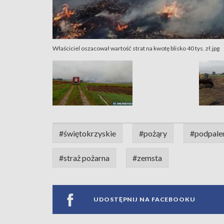
Właściciel oszacował wartość strat na kwotę blisko 40 tys. zł.jpg
#świętokrzyskie
#pożąry
#podpale
#straż pożarna
#zemsta
UDOSTĘPNIJ NA FACEBOOKU