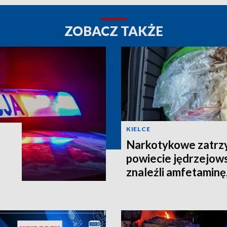
ZOBACZ TAKŻE
KIELCE
Narkotykowe zatrz
powiecie jędrzejows
znaleźli amfetaminę,
CMC