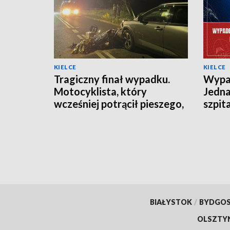
KIELCE
KIELCE
Tragiczny finał wypadku.
Wypad
Motocyklista, który
Jedna
wcześniej potrącił pieszego,
szpit
zmarł w szpitalu
BIAŁYSTOK
/
BYDGO
OLSZTY