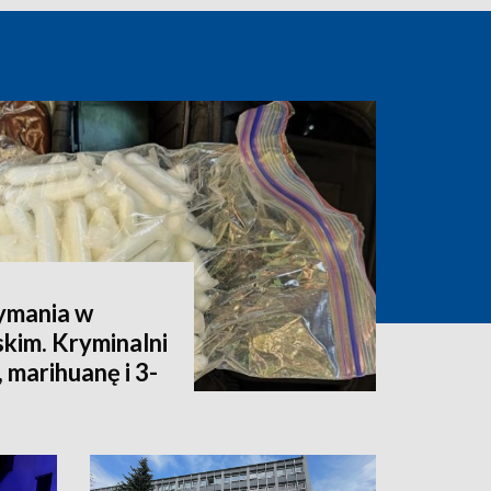
ymania w
kim. Kryminalni
 marihuanę i 3-