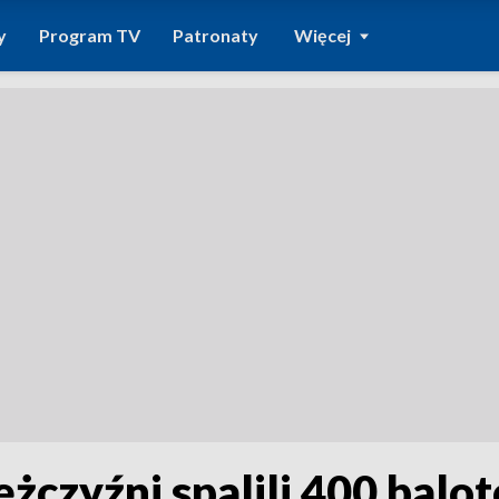
y
Program TV
Patronaty
Więcej
żczyźni spalili 400 balot