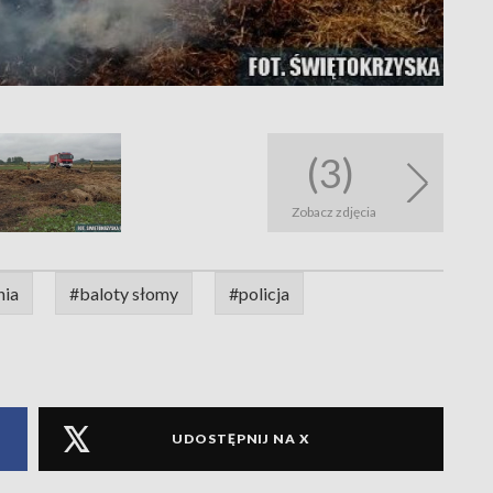
(3)
Zobacz zdjęcia
nia
#baloty słomy
#policja
UDOSTĘPNIJ NA X