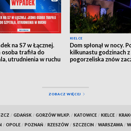
KIELCE
ek na S7 w Łącznej.
Dom spłonął w nocy. P
 osoba trafiła do
kilkunastu godzinach z
ala, utrudnienia w ruchu
pogorzeliska znów zac
wydobywać się dym
ZOBACZ WIĘCEJ
SZCZ
/
GDAŃSK
/
GORZÓW WLKP.
/
KATOWICE
/
KIELCE
/
KRA
N
/
OPOLE
/
POZNAŃ
/
RZESZÓW
/
SZCZECIN
/
WARSZAWA
/
W