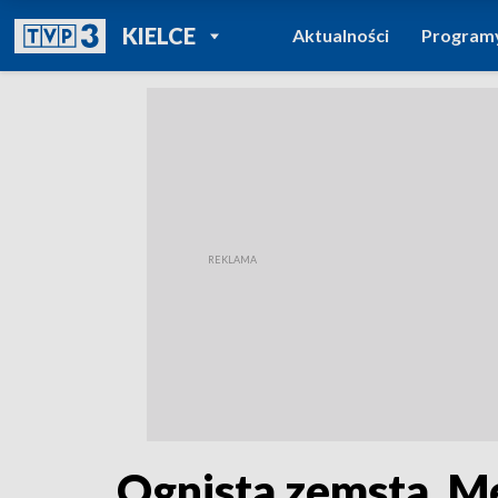
POWRÓT DO
KIELCE
Aktualności
Program
TVP REGIONY
Ognista zemsta. Mę