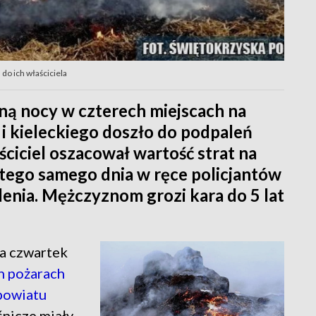
 do ich właściciela
ą nocy w czterech miejscach na
i kieleckiego doszło do podpaleń
ciciel oszacował wartość strat na
e tego samego dnia w ręce policjantów
lenia. Mężczyznom grozi kara do 5 lat
na czwartek
h pożarach
powiatu
śnicze miały