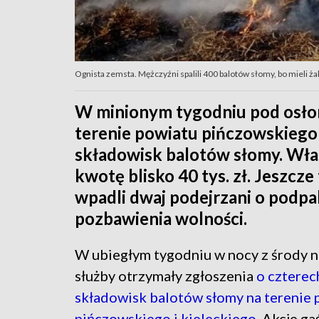
Ognista zemsta. Mężczyźni spalili 400 balotów słomy, bo mieli żal
W minionym tygodniu pod osłon
terenie powiatu pińczowskiego 
składowisk balotów słomy. Właś
kwotę blisko 40 tys. zł. Jeszcz
wpadli dwaj podejrzani o podpa
pozbawienia wolności.
W ubiegłym tygodniu w nocy z środy 
służby otrzymały zgłoszenia
o czterec
składowisk balotów słomy na terenie 
pińczowskiego i kieleckiego
. Akcje ga