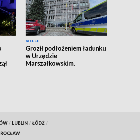
KIELCE
o
Groził podłożeniem ładunku
w Urzędzie
zął
Marszałkowskim.
Zareagowała ochrona
KÓW
/
LUBLIN
/
ŁÓDŹ
/
ROCŁAW