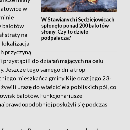
tatowice w
gminie
W Stawianych i Sędziejowicach
spłonęło ponad 200 balotów
0 balotów
słomy. Czy to dzieło
ł straty na
podpalacza?
 lokalizacja
ch przyczyną
 przystąpili do działań mających na celu
ny. Jeszcze tego samego dnia trop
tniego mieszkańca gminy Kije oraz jego 23-
żywili urazę do właściciela pobliskich pól, co
owisk balotów. Funkcjonariusze
najprawdopodobniej posłużyli się podczas