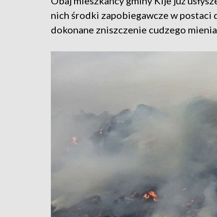
Obaj mieszkańcy gminy Kije już usłysz
nich środki zapobiegawcze w postaci do
dokonane zniszczenie cudzego mienia 