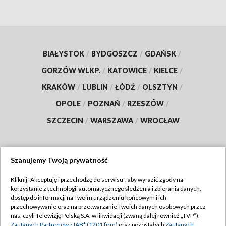
BIAŁYSTOK
/
BYDGOSZCZ
/
GDAŃSK
/
GORZÓW WLKP.
/
KATOWICE
/
KIELCE
/
KRAKÓW
/
LUBLIN
/
ŁÓDŹ
/
OLSZTYN
/
OPOLE
/
POZNAŃ
/
RZESZÓW
/
SZCZECIN
/
WARSZAWA
/
WROCŁAW
Szanujemy Twoją prywatność
Dołącz do nas:
Kliknij "Akceptuję i przechodzę do serwisu", aby wyrazić zgody na
korzystanie z technologii automatycznego śledzenia i zbierania danych,
TVP
dostęp do informacji na Twoim urządzeniu końcowym i ich
Abonament TVP
przechowywanie oraz na przetwarzanie Twoich danych osobowych przez
Regulamin TVP
nas, czyli Telewizję Polską S.A. w likwidacji (zwaną dalej również „TVP”),
Emisja w TVP
Zaufanych Partnerów z IAB* (1201 firm)
oraz pozostałych
Zaufanych
Polityka prywatności