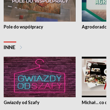
Pole do współpracy
Agrodoradcy 
INNE
Gwiazdy od Szafy
Michał... co dz