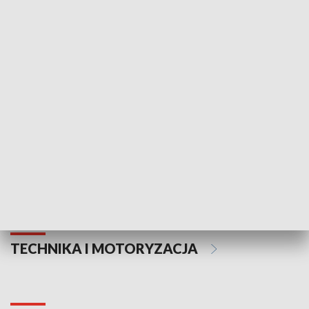
KULTURA I SZTUKA
Informator kulturalny
Drzwi do kult
TECHNIKA I MOTORYZACJA