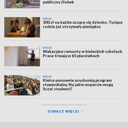
publiczny żłobek
KIELCE
300 zł na każde uczące się dziecko. Tysiące
rodzin już otrzymały pieniądze
KIELCE
Wakacyjne remonty w kieleckich szkołach.
Prace trwają w 65 placówkach
KIELCE
Kielce ponownie uruchomią program
stypendialny. Na jakie wsparcie mogą
liczyć studenci?
ZOBACZ WIĘCEJ