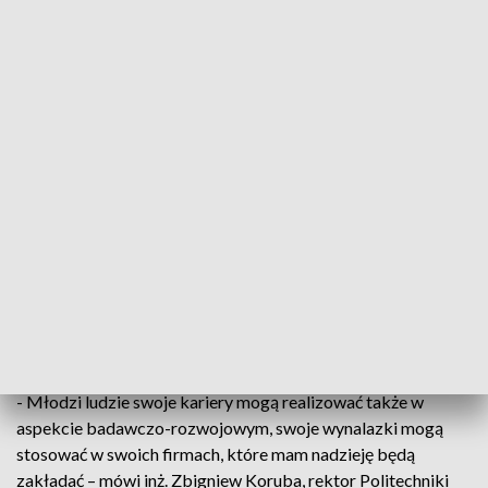
Konkurs Student-wynalazca. Laureaci nagrodzeni
5 grup studenckich z całej Polski oraz 5
wyjątkowych wynalazków które - z założenia - mają
zmienić ludzkie życie. Dziś nagrodzono laureatów
13-tej odsłony ogólnopolskiego konkursu
Student-Wynalazca.
- Młodzi ludzie swoje kariery mogą realizować także w
aspekcie badawczo-rozwojowym, swoje wynalazki mogą
stosować w swoich firmach, które mam nadzieję będą
zakładać – mówi inż. Zbigniew Koruba, rektor Politechniki