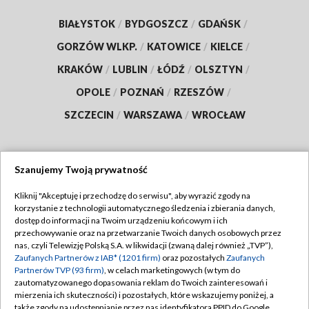
BIAŁYSTOK
/
BYDGOSZCZ
/
GDAŃSK
/
GORZÓW WLKP.
/
KATOWICE
/
KIELCE
/
KRAKÓW
/
LUBLIN
/
ŁÓDŹ
/
OLSZTYN
/
OPOLE
/
POZNAŃ
/
RZESZÓW
/
SZCZECIN
/
WARSZAWA
/
WROCŁAW
Szanujemy Twoją prywatność
Dołącz do nas:
Kliknij "Akceptuję i przechodzę do serwisu", aby wyrazić zgody na
korzystanie z technologii automatycznego śledzenia i zbierania danych,
TVP
dostęp do informacji na Twoim urządzeniu końcowym i ich
Abonament TVP
przechowywanie oraz na przetwarzanie Twoich danych osobowych przez
Regulamin TVP
nas, czyli Telewizję Polską S.A. w likwidacji (zwaną dalej również „TVP”),
Emisja w TVP
Polityka prywatności
Zaufanych Partnerów z IAB* (1201 firm)
oraz pozostałych
Zaufanych
Partnerów TVP (93 firm)
, w celach marketingowych (w tym do
Centrum informacji TVP
Moje zgody
zautomatyzowanego dopasowania reklam do Twoich zainteresowań i
mierzenia ich skuteczności) i pozostałych, które wskazujemy poniżej, a
Naziemna Telewizja Cyfrowa
Pomoc
także zgody na udostępnianie przez nas identyfikatora PPID do Google.